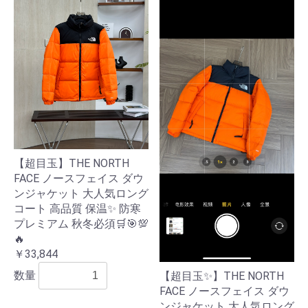
【超目玉】THE NORTH
FACE ノースフェイス ダウ
ンジャケット 大人気ロング
コート 高品質 保温✨ 防寒
プレミアム 秋冬必須🛒🎯💯
🔥
￥33,844
数量
【超目玉✨】THE NORTH
FACE ノースフェイス ダウ
ンジャケット 大人気ロング