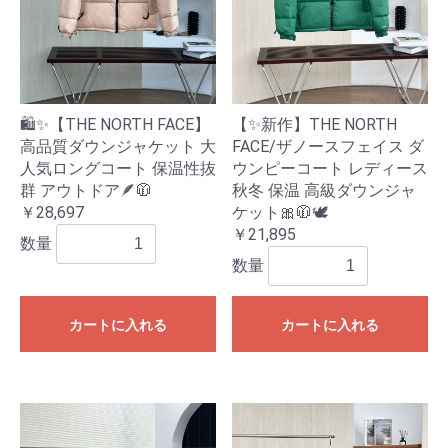
🛍️✨【THE NORTH FACE】
【✨新作】THE NORTH
高品質ダウンジャケット 大
FACE/ザノースフェイス ダ
人気ロングコート 保温性抜
ウンピーコート レディース
群 アウトドア🪶🧥
秋冬 保温 高級ダウンジャ
￥28,697
ケット🎀🧥🕊️
￥21,895
数量
数量
カートに入れる
カートに入れる