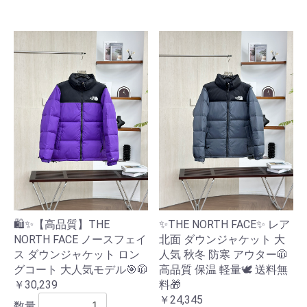
🛍️✨【高品質】THE
✨THE NORTH FACE✨ レア
NORTH FACE ノースフェイ
北面 ダウンジャケット 大
ス ダウンジャケット ロン
人気 秋冬 防寒 アウター🧥
グコート 大人気モデル🎯🧥
高品質 保温 軽量🕊️ 送料無
￥30,239
料🎁
￥24,345
数量