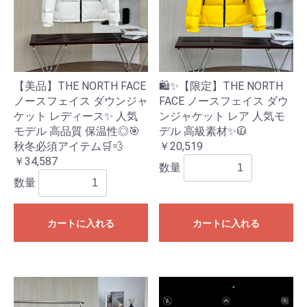
【美品】THE NORTH FACE
🛍️✨【限定】THE NORTH
ノースフェイス ダウンジャ
FACE ノースフェイス ダウ
ケット レディース✨ 人気
ンジャケット レア 人気モ
モデル 高品質 保温性◎🎯
デル 高級素材✨🧥
秋冬必須アイテム🛒💨
￥20,519
￥34,587
数量
数量
カートに入れる
カートに入れる