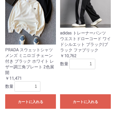
adidas トレーナーパンツ
ウエストドローコード ワイ
ドシルエット ブラック|ブ
PRADA スウェットシャツ
ラック ファブリック
メンズ ミニロゴ チェーン
￥10,762
付き ブラック ホワイト レ
数量
ザー調三角プレート 2色展
開
￥11,471
数量
カートに入れる
カートに入れる