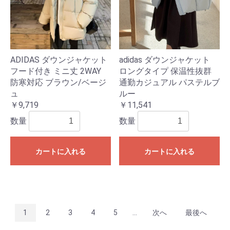
ADIDAS ダウンジャケット
adidas ダウンジャケット
フード付き ミニ丈 2WAY
ロングタイプ 保温性抜群
防寒対応 ブラウン/ベージ
通勤カジュアル パステルブ
ュ
ルー
￥9,719
￥11,541
数量
数量
カートに入れる
カートに入れる
1
2
3
4
5
...
次へ
最後へ