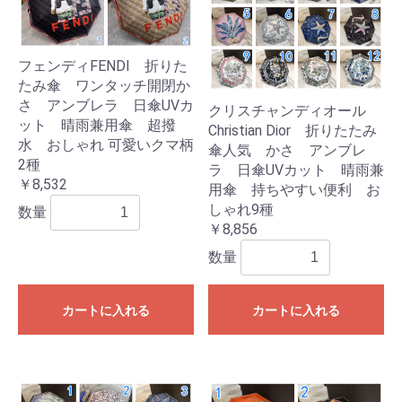
フェンディFENDI 折りた
たみ傘 ワンタッチ開閉か
さ アンブレラ 日傘UVカ
クリスチャンディオール
ット 晴雨兼用傘 超撥
Christian Dior 折りたたみ
水 おしゃれ 可愛いクマ柄
傘人気 かさ アンブレ
2種
ラ 日傘UVカット 晴雨兼
￥8,532
用傘 持ちやすい便利 お
しゃれ9種
数量
￥8,856
数量
カートに入れる
カートに入れる