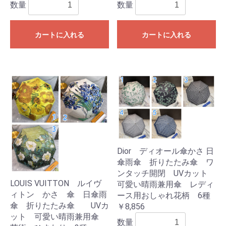
数量
数量
カートに入れる
カートに入れる
Dior ディオール傘かさ 日
傘雨傘 折りたたみ傘 ワ
ンタッチ開閉 UVカット
LOUIS VUITTON ルイヴ
可愛い晴雨兼用傘 レディ
ィトン かさ 傘 日傘雨
ース用おしゃれ花柄 6種
傘 折りたたみ傘 UVカ
￥8,856
ット 可愛い晴雨兼用傘
数量