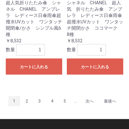
超人気折りたたみ傘 シャ
シャネル CHANEL 超人
ネル CHANEL アンブレ
気 折りたたみ傘 アンブ
ラ レディース日傘雨傘超
レラ レディース日傘雨傘
撥水UVカット ワンタッチ
超撥水UVカット ワンタッ
開閉傘/かさ シンプル風6
チ開閉かさ ココマーク
種
8種
￥8,532
￥8,532
数量
数量
カートに入れる
カートに入れる
1
2
3
4
5
...
次へ
最後へ