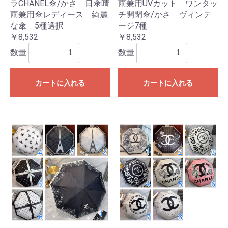
ラCHANEL傘/かさ 日傘晴
雨兼用UVカット ワンタッ
雨兼用傘レディース 綺麗
チ開閉傘/かさ ヴィンテ
な傘 5種選択
ージ7種
￥8,532
￥8,532
数量
数量
カートに入れる
カートに入れる