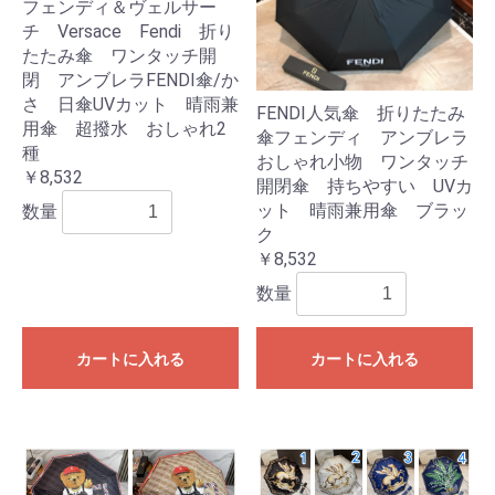
フェンディ＆ヴェルサー
チ Versace Fendi 折り
たたみ傘 ワンタッチ開
閉 アンブレラFENDI傘/か
さ 日傘UVカット 晴雨兼
FENDI人気傘 折りたたみ
用傘 超撥水 おしゃれ2
傘フェンディ アンブレラ
種
おしゃれ小物 ワンタッチ
￥8,532
開閉傘 持ちやすい UVカ
ット 晴雨兼用傘 ブラッ
数量
ク
￥8,532
数量
カートに入れる
カートに入れる