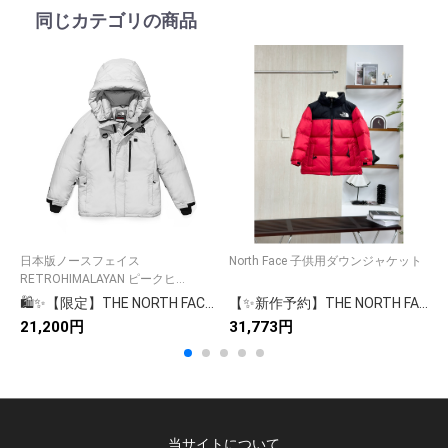
同じカテゴリの商品
日本版ノースフェイス
North Face 子供用ダウンジャケット
RETROHIMALAYAN ピークヒ...
R
🛍️✨【限定】THE NORTH FACE ノースフェイス ダウンジャケット 高品質 ウルトラライトダウン 秋冬コート🧥🌟
【✨新作予約】THE NORTH FACE/ノースフェイス ダウンピーコート レディース ロングコート 撥水加工🛡️保温性抜群🎀大人気
21,200円
31,773円
3
当サイトについて