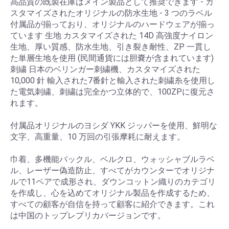
高品質の既製在庫はメイン製品として推奨できます - カ
スタマイズされたオリジナルの防水生地 - 3 つのラベル
付属品が揃っており、オリジナルのハードウェアが揃っ
ています 生地 カスタマイズされた 14D 高強度ナイロン
生地、厚い質感、防水生地、引き裂き耐性、ZP 一貫し
た単層生地を使用 (民間通貨には胆嚢が含まれています)
刺繍 日本のベリンガー刺繍機、カスタマイズされた
10,000 針 輸入された7番針と輸入された刺繍糸を使用し
た電気刺繍、刺繍は完全かつ立体的で、100ZPに復元さ
れます。
付属品オリジナルのヨシダ YKK ジッパーを使用、鮮明な
文字、高重量、10 万回の引張摩耗に耐えます。
巾着、多機能バックル、ベルクロ、ウォッシャブルラベ
ル、レーザー偽造防止、すべてがカウンターでオリジナ
ルで11ペアで成形され、ダウンコットン織りのカテゴリ
を作成し、心を込めてオリジナル製品を作成するため、
すべての顧客が自信を持って顧客に紹介できます。これ
は中国のトップレプリカバージョンです。