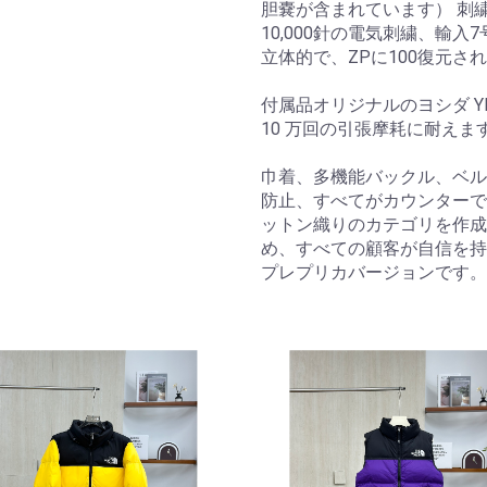
胆嚢が含まれています） 刺
10,000針の電気刺繍、輸
立体的で、ZPに100復元さ
付属品オリジナルのヨシダ Y
10 万回の引張摩耗に耐えま
巾着、多機能バックル、ベル
防止、すべてがカウンターで
ットン織りのカテゴリを作成
め、すべての顧客が自信を持
プレプリカバージョンです。