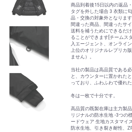
商品到着後15日以内の返品・
タグを外した場合 3 衣類に
品・交換の対象外となります
間違った商品、間違ったサイ
送料を補うためにできるだけ
ることができます[チームス
入エージェント、オンライン有
上位のオリジナルレプリカ版
ません）。
当社の製品は高品質である必
と、カウンターに置かれたとき
っており、ふわふわで優れ
冬は一枚で十分です。
高品質の既製在庫は主力製品
リジナルの防水生地 -3つ
ードウェア 生地カスタマイ
防水生地、引き裂き耐性、Z