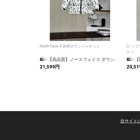
North Face 子供用ダウンジャケット
[トップバージョン
ケッ...
🛍️✨【高品質】ノースフェイス ダウンジャケット ロングコート レディース 秋冬 防寒 アウトドア 🧥❄️
21,599円
20,5
当サイト