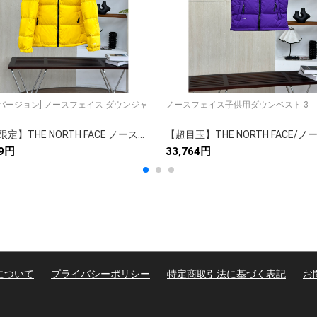
] ノースフェイス ダウンジャ
ノースフェイス子供用ダウンベスト 3
🛍️✨【限定】THE NORTH FACE ノースフェイス ダウンジャケット レア 人気モデル 高級素材✨🧥
19円
33,764円
について
プライバシーポリシー
特定商取引法に基づく表記
お