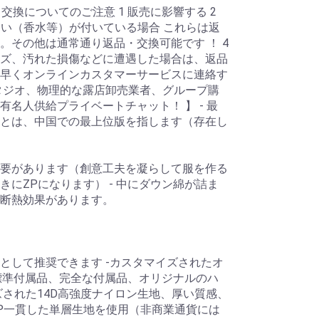
交換についてのご注意 1 販売に影響する 2
匂い（香水等）が付いている場合 これらは返
。その他は通常通り返品・交換可能です ！ 4
ズ、汚れた損傷などに遭遇した場合は、返品
早くオンラインカスタマーサービスに連絡す
タジオ、物理的な露店卸売業者、グループ購
名人供給プライベートチャット！ 】 - 最
とは、中国での最上位版を指します（存在し
要があります（創意工夫を凝らして服を作る
にZPになります） - 中にダウン綿が詰ま
た断熱効果があります。
として推奨できます -カスタマイズされたオ
の標準付属品、完全な付属品、オリジナルのハ
ズされた14D高強度ナイロン生地、厚い質感、
P一貫した単層生地を使用（非商業通貨には