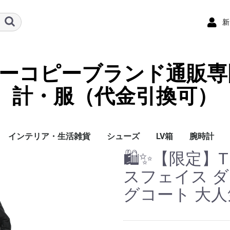
新
ーパーコピーブランド通販専
計・服（代金引換可）
インテリア・生活雑貨
シューズ
LV箱
腕時計
🛍️✨【限定】TH
イ
チ
ケース
ラス・アイウェ
サリー
ー/スカーフ
チャーム
ストラップ
（コイン）ケー
ース
クセサリー
寝具
ブランケット
カーペット絨毯
クッションカバー/ク
小物入れ収納ボックス
バスタオル
QRコード
LOUIS VUITTON
CHANEL
HERMES
GUCCI
DIOR
FENDI
LINEID：0109shop
レディース/女性用
メンズ/男性用
Gucci
Chanel
Omega
Rolex
Cartier
Chanel
スフェイス 
ッション
グコート 大人気