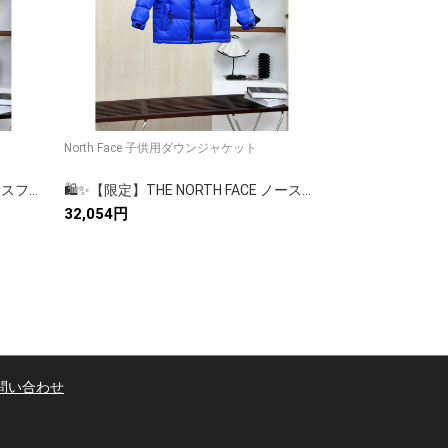
North Face 子供用ダウンジャケット
[トップバージョン] ノースフェイス ダウンジャ
ケッ...
【超目玉】THE NORTH FACE/ノースフェイス ダウンピーコート 大人気✨ 高級ダウンジャケット レディース ロングコート🥰 秋冬必須アイテム🧥 保温性抜群💕
🛍️✨【限定】THE NORTH FACE ノースフェイス ダウンジャケット ロングコート 大人気モデル🎯🧥
32,054円
22,679円
問い合わせ