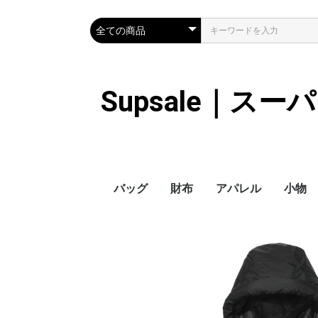
Supsale｜ス
バッグ
財布
アパレル
小物
Hermes
LOUIS VUITTON
Chanel
Loewe
Celine
Dior
Gucci
Fendi
Prada
Balenciaga
MiuMiu
HERMES
CHANEL
LOUIS VUITTON
Celine
YSL
Miu Miu
Prada
Gucci
Fendi
ハイブランド
Supreme
Miu Miu
アウター
LOUIS VUITTON
MONCLER
Adidas
THE NORTH FACE
CHANEL
𝗖𝗔𝗡𝗔𝗗𝗔 𝗚𝗢𝗢𝗦𝗘
DIOR
GUCCI
VERSACE
BALENCIAGA
FENDI
子供服切れ
ぼうし
ネクタ
ハンカ
スマホ
サング
アクセ
マフラ
傘
バッグ
バッグ
カード
キーケ
時計
ヘアア
ア
ス