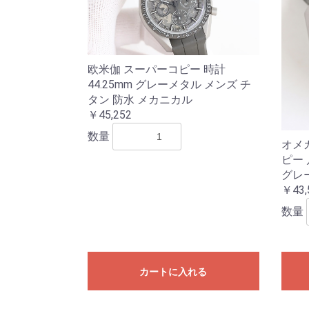
欧米伽 スーパーコピー 時計
44.25mm グレーメタル メンズ チ
タン 防水 メカニカル
￥45,252
数量
オメ
ピー
グレ
￥43,
数量
カートに入れる