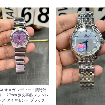
GA オメガ レディース腕時計
ー 27mm 紫文字盤 ステンレ
レス ダイヤモンド ブラック