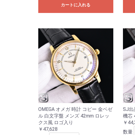
カートに入れる
OMEGA オメガ 時計 コピー 金ベゼ
SJ出
ル 白文字盤 メンズ 42mm ロレッ
機芯 
クス風 ロゴ入り
￥44,
￥47,628
数量