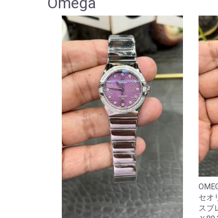
Omega
OME
セオリ
スブ