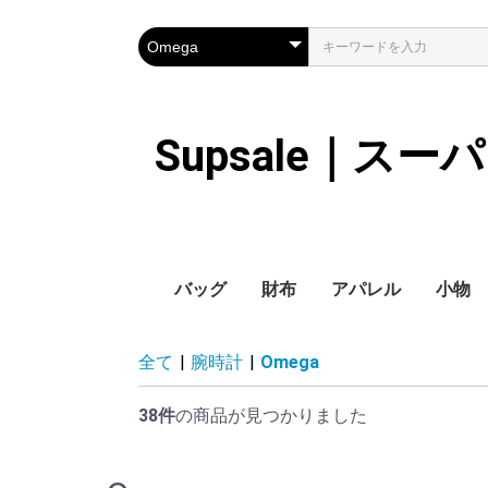
Supsale｜ス
バッグ
財布
アパレル
小物
Hermes
LOUIS VUITTON
Chanel
Loewe
Celine
Dior
Gucci
Fendi
Prada
Balenciaga
MiuMiu
HERMES
CHANEL
LOUIS VUITTON
Celine
YSL
Miu Miu
Prada
Gucci
Fendi
ハイブランド
Supreme
Miu Miu
アウター
LOUIS VUITTON
MONCLER
Adidas
THE NORTH FACE
CHANEL
𝗖𝗔𝗡𝗔𝗗𝗔 𝗚𝗢𝗢𝗦𝗘
DIOR
GUCCI
VERSACE
BALENCIAGA
FENDI
子供服切れ
ぼうし
ネクタ
ハンカ
スマホ
サング
アクセ
マフラ
傘
バッグ
バッグ
カード
キーケ
時計
革の手
ヘアア
全て
|
腕時計
|
Omega
ア
ス
38件
の商品が見つかりました