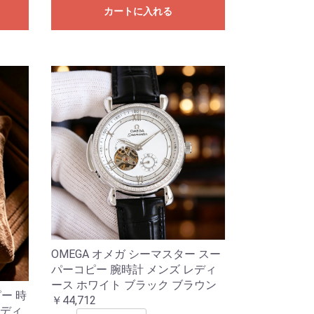
カートに入れる
OMEGA オメガ シーマスター スー
パーコピー 腕時計 メンズ レディ
ース ホワイト ブラック ブラウン
ピー 時
￥44,712
レディ