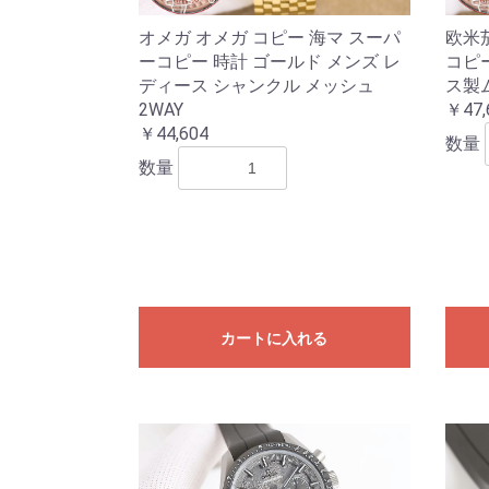
オメガ オメガ コピー 海マ スーパ
欧米茄
ーコピー 時計 ゴールド メンズ レ
コピ
ディース シャンクル メッシュ
ス製
2WAY
￥47,
￥44,604
数量
数量
カートに入れる