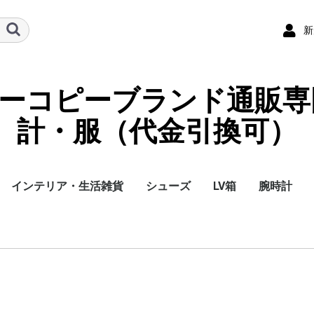
新
ーパーコピーブランド通販専
計・服（代金引換可）
インテリア・生活雑貨
シューズ
LV箱
腕時計
イ
チ
ケース
ラス・アイウェ
サリー
ー/スカーフ
チャーム
ストラップ
（コイン）ケー
ース
袋
クセサリー
寝具
ブランケット
カーペット絨毯
クッションカバー/ク
小物入れ収納ボックス
バスタオル
QRコード
LOUIS VUITTON
CHANEL
HERMES
GUCCI
DIOR
FENDI
LINEID：0109shop
レディース/女性用
メンズ/男性用
Gucci
Chanel
Omega
Rolex
Cartier
Chanel
ッション