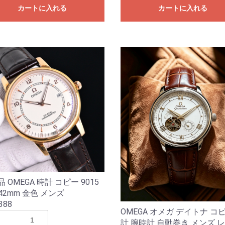
カートに入れる
カートに入れる
品 OMEGA 時計 コピー 9015
42mm 金色 メンズ
388
OMEGA オメガ デイトナ コ
計 腕時計 自動巻き メンズ 