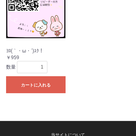
ﾖﾛ(｀・ω・´)ｽｸ！
￥959
数量
カートに入れる
当サイトについて