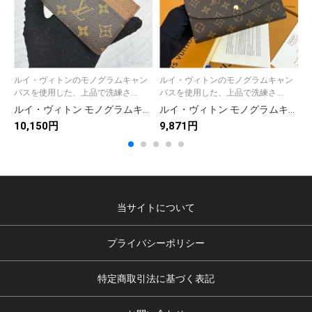
ルイ・ヴィトンのモノグラムキャン
ルイ・ヴィトンのモノグラムキャン
バスを使用した、上品で洗練さ...
バスを使用した、上品で洗練さ...
ルイ・ヴィトン モノグラムキャンバス 上品な長財布 レディース人気モデル ギフトにも最適
ルイ・ヴィトン モノグラムキャンバス 上品な長財布 レディースに人気の定番モデル
10,150円
9,871円
1
当サイトについて
プライバシーポリシー
特定商取引法に基づく表記