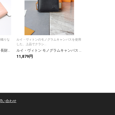
が織りな
ルイ・ヴィトンのモノグラムキャンバスを使用
ルイ・ヴィトンを
した、上品でクラシ...
い、クラシックな長.
ルイヴィトン（LOUIS VUITTON） 長財布 モノグラム クラシックなデザイン 上質なレザー 上品で高級感のある逸品です
ルイ・ヴィトン モノグラムキャンバス 上品な長財布 レディースに人気の定番モデル
11,879円
12,916円
問い合わせ