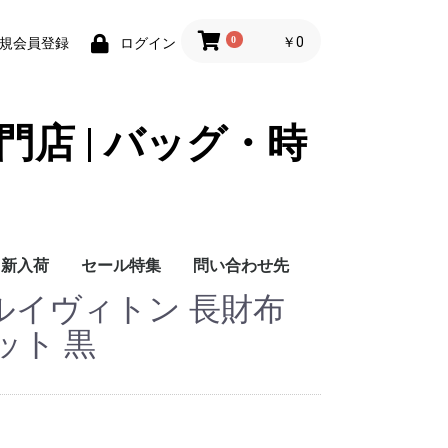
0
￥0
規会員登録
ログイン
門店 | バッグ・時
新入荷
セール特集
問い合わせ先
ton ルイヴィトン 長財布
問い合わせ先
ット 黒