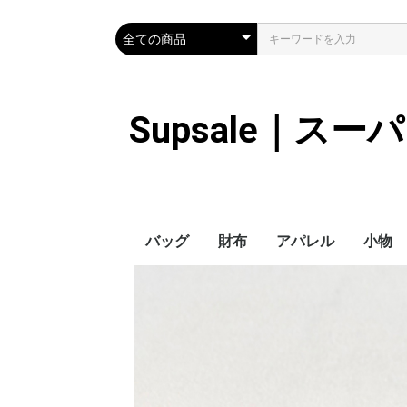
Supsale｜ス
バッグ
財布
アパレル
小物
Hermes
LOUIS VUITTON
Chanel
Loewe
Celine
Dior
Gucci
Fendi
Prada
Balenciaga
MiuMiu
HERMES
CHANEL
LOUIS VUITTON
Celine
YSL
Miu Miu
Prada
Gucci
Fendi
ハイブランド
Supreme
Miu Miu
アウター
LOUIS VUITTON
MONCLER
Adidas
THE NORTH FACE
CHANEL
𝗖𝗔𝗡𝗔𝗗𝗔 𝗚𝗢𝗢𝗦𝗘
DIOR
GUCCI
VERSACE
BALENCIAGA
FENDI
子供服切れ
ぼうし
ネクタ
ハンカ
スマホ
サング
アクセ
マフラ
傘
バッグ
バッグ
カード
キーケ
時計
ヘアア
ア
ス