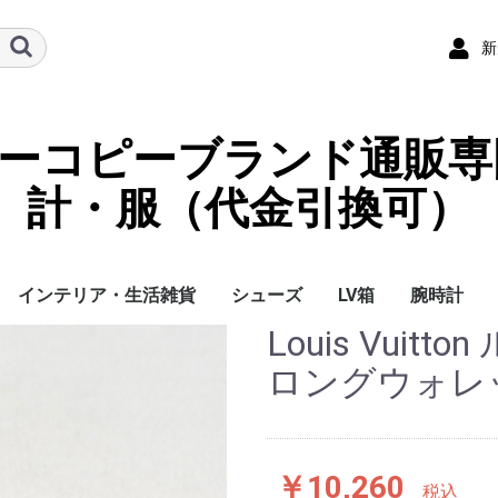
新
ーパーコピーブランド通販専
計・服（代金引換可）
インテリア・生活雑貨
シューズ
LV箱
腕時計
Louis Vuit
イ
チ
ケース
ラス・アイウェ
サリー
ー/スカーフ
チャーム
ストラップ
（コイン）ケー
ース
クセサリー
寝具
ブランケット
カーペット絨毯
クッションカバー/ク
小物入れ収納ボックス
バスタオル
QRコード
LOUIS VUITTON
CHANEL
HERMES
GUCCI
DIOR
FENDI
LINEID：0109shop
レディース/女性用
メンズ/男性用
Gucci
Chanel
Omega
Rolex
Cartier
Chanel
ロングウォレ
ッション
￥10,260
税込