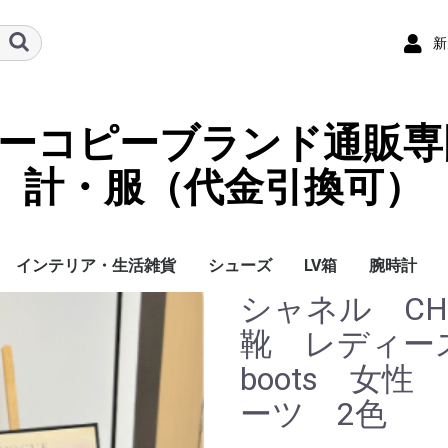
新
ーパーコピーブランド通販専
計・服（代金引換可）
インテリア・生活雑貨
シューズ
LV箱
腕時計
シャネル CH
イ
チ
ケース
ラス・アイウェ
サリー
ー/スカーフ
チャーム
ストラップ
（コイン）ケー
ース
クセサリー
寝具
ブランケット
カーペット絨毯
クッションカバー/ク
小物入れ収納ボックス
バスタオル
QRコード
LOUIS VUITTON
CHANEL
HERMES
GUCCI
DIOR
FENDI
LINEID：0109shop
レディース/女性用
メンズ/男性用
Gucci
Chanel
Omega
Rolex
Cartier
Chanel
靴 レディ
ッション
boots 女
ーツ 2色