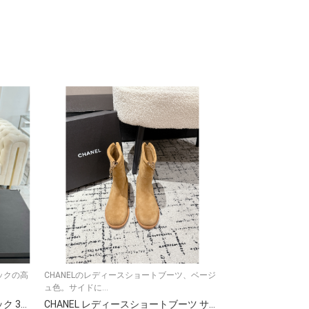
ックの高
CHANELのレディースショートブーツ、ベージ
シャネルの黒いレ
ュ色。サイドに...
ふれるブラックのレ.
シャネル レディース ブーツ ブラック 36C イタリア製 プラットフォーム ヒール ラグジュアリー 靴
CHANEL レディースショートブーツ サイドチェーン ベージュ 1色入