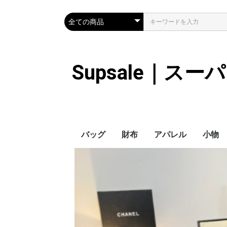
Supsale｜ス
バッグ
財布
アパレル
小物
Hermes
LOUIS VUITTON
Chanel
Loewe
Celine
Dior
Gucci
Fendi
Prada
Balenciaga
MiuMiu
HERMES
CHANEL
LOUIS VUITTON
Celine
YSL
Miu Miu
Prada
Gucci
Fendi
ハイブランド
Supreme
Miu Miu
アウター
LOUIS VUITTON
MONCLER
Adidas
THE NORTH FACE
CHANEL
𝗖𝗔𝗡𝗔𝗗𝗔 𝗚𝗢𝗢𝗦𝗘
DIOR
GUCCI
VERSACE
BALENCIAGA
FENDI
子供服切れ
ぼうし
ネクタ
ハンカ
スマホ
サング
アクセ
マフラ
傘
バッグ
バッグ
カード
キーケ
時計
ヘアア
ア
ス