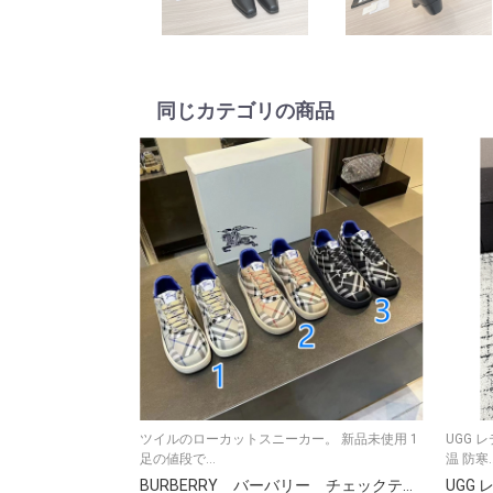
同じカテゴリの商品
ツイルのローカットスニーカー。 新品未使用 1
UGG 
足の値段で...
温 防寒..
BURBERRY バーバリー チェックテラススニーカー カジュアルシューズ 人気外履き オールシーズン レディース 靴