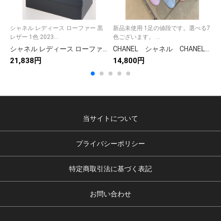
シャネル レディース ローファー 黒
新品未使用 1足の値段です。選べる7
レザー 1色 2023...
色ございます。 ...
シ
シャネル レディース ローファー 黒 レザー 1色 2023新作 靴 シャネル風 ブランドシューズ 靴 2023 🖤
CHANEL シャネル CHANELバレリーナ フラットシューズ パンプス ポインテッドトゥ レディース靴ベルサーチ 選べる7色
21,838円
14,800円
2
当サイトについて
プライバシーポリシー
特定商取引法に基づく表記
お問い合わせ