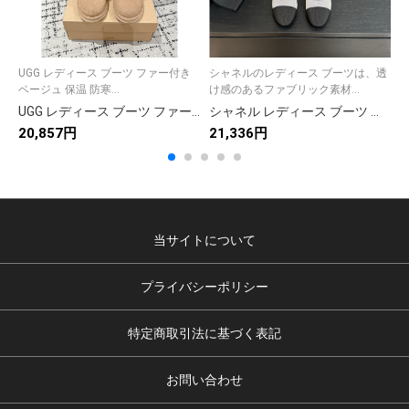
UGG レディース ブーツ ファー付き
シャネルのレディース ブーツは、透
ベージュ 保温 防寒...
け感のあるファブリック素材...
UGG レディース ブーツ ファー付き ベージュ 保温 防寒 2色
シャネル レディース ブーツ ネックリボン ファブリック 2色 ブラック ホワイト
20,857円
21,336円
1
当サイトについて
プライバシーポリシー
特定商取引法に基づく表記
お問い合わせ