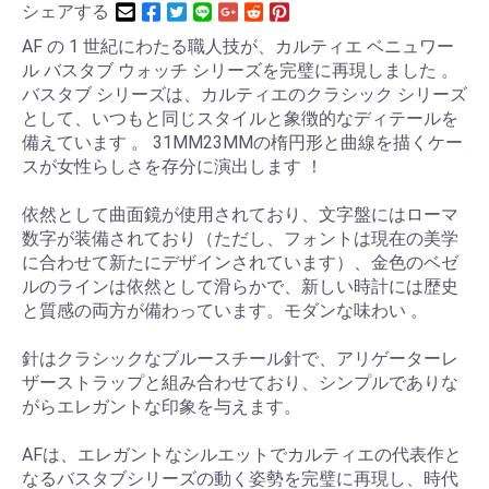
シェアする
AF の 1 世紀にわたる職人技が、カルティエ ベニュワー
ル バスタブ ウォッチ シリーズを完璧に再現しました 。
バスタブ シリーズは、カルティエのクラシック シリーズ
として、いつもと同じスタイルと象徴的なディテールを
備えています 。 31MM23MMの楕円形と曲線を描くケー
スが女性らしさを存分に演出します ！
依然として曲面鏡が使用されており、文字盤にはローマ
数字が装備されており（ただし、フォントは現在の美学
に合わせて新たにデザインされています）、金色のベゼ
ルのラインは依然として滑らかで、新しい時計には歴史
と質感の両方が備わっています。モダンな味わい 。
針はクラシックなブルースチール針で、アリゲーターレ
ザーストラップと組み合わせており、シンプルでありな
がらエレガントな印象を与えます。
AFは、エレガントなシルエットでカルティエの代表作と
なるバスタブシリーズの動く姿勢を完璧に再現し、時代