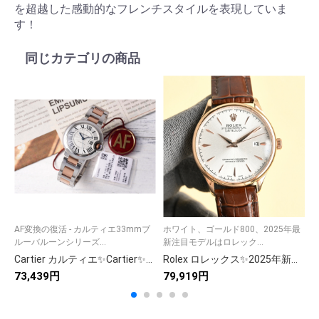
を超越した感動的なフレンチスタイルを表現していま
す！
同じカテゴリの商品
AF変換の復活 - カルティエ33mmブ
ホワイト、ゴールド800、2025年最
平
ルーバルーンシリーズ...
新注目モデルはロレック...
T
Cartier カルティエ✨Cartier✨カルティエ 時計 メンズ 腕時計 高級 ブランド 人気 モデル 508 💎 贈り物 ギフト🎁 ラグジュアリー ステイタス🕰️
Rolex ロレックス✨2025年新作✨ロレックス風メンズ腕時計🕰️本物志向！サファイアガラス&最高級316L鋼⚓️
73,439円
79,919円
8