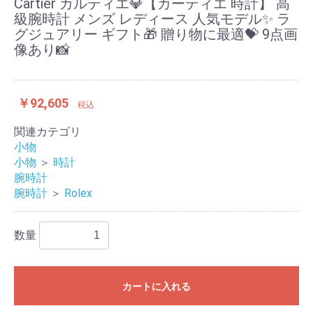
Cartier カルティエ💎【カーティエ 時計】 高
級腕時計 メンズ レディース 人気モデル✨ ラ
グジュアリー ギフト🎁 贈り物に最適💝 9点画
像あり📸
￥92,605
税込
関連カテゴリ
小物
小物
＞
時計
腕時計
腕時計
＞
Rolex
数量
カートに入れる