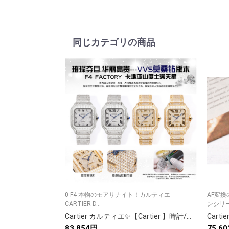
同じカテゴリの商品
0 F4 本物のモアサナイト！カルティエ
AF変換
CARTIER D...
ンシリーズ
Cartier カルティエ✨【Cartier 】時計/腕時計 高級ブランド 人気モデル プレゼントにも最適💎 メンズ レディース ⌚
83,854円
75,6