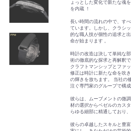
ょっとした変化で新たな魂を
を内蔵 ！
長い時間の流れの中で、すべ
ています。しかし、クラシッ
的な職人技が個性の追求と出
命が始まります 。
時計の改造は決して単純な部
術の徹底的な探求と再解釈で
クラフトマンシップとファッ
修正は時計に新たな命を吹き
の輝きを放ちます。 当社の
注ぐ専門家のグループで構成
彼らは、ムーブメントの微調
材の選択からベゼルのカスタ
らゆる細部に精通しており、
彼らの卓越したスキルと豊富
実にし、あなただけの芸術的