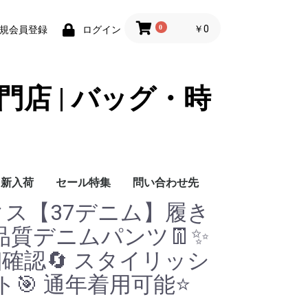
0
￥0
規会員登録
ログイン
門店 | バッグ・時
新入荷
セール特集
問い合わせ先
ックス【37デニム】履き
問い合わせ先
品質デニムパンツ👖✨
確認🔄 スタイリッシ
🎯 通年着用可能⭐