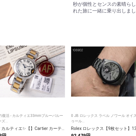
秒が個性とセンスの素晴らし
れた旅に一緒に乗り出しまし
の復活 - カルティエ33mmブルーバルー
0 JB ロレックス ラベル ノワール オイ
...
ゥール...
Cartier カルティエ✨【】Cartier カーティエ 時計 レディース 人気 高級腕時計⌚ ギフト🎁 贈り物 誕生日プレゼント💝 メンズ も対応✨
03円
92,479円