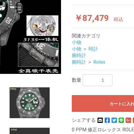
￥87,479
税込
関連カテゴリ
小物
小物
＞
時計
腕時計
腕時計
＞
Rolex
数量
カートに入
シェアする
0 PPM 修正ロレックス RO