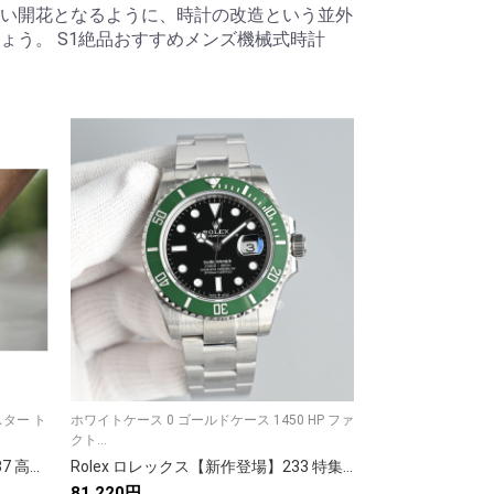
い開花となるように、時計の改造という並外
ょう。 S1絶品おすすめメンズ機械式時計
スター ト
ホワイトケース 0 ゴールドケース 1450 HP ファ
3 ピン ホワイト ケー
クト...
...
Rolex ロレックス【9枚セット】137 高品質素材コレクション✨ 商用可🎨 デザイン必須アイテム🌟 プロ仕様🖼️ 多用途素材集📚
Rolex ロレックス【新作登場】233 特集✨ 9点の魅力的な画像で完全紹介📸 今すぐチェック💫 限定アイテム🎁 人気急上昇🔥
81,220円
74,519円