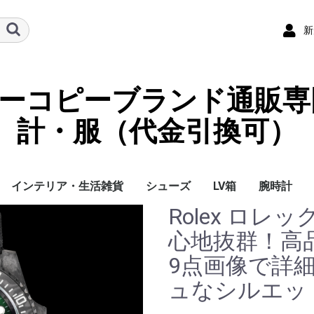
新
ーパーコピーブランド通販専
計・服（代金引換可）
インテリア・生活雑貨
シューズ
LV箱
腕時計
Rolex ロレ
イ
チ
ケース
ラス・アイウェ
サリー
ー/スカーフ
チャーム
ストラップ
（コイン）ケー
ース
クセサリー
寝具
ブランケット
カーペット絨毯
クッションカバー/ク
小物入れ収納ボックス
バスタオル
QRコード
LOUIS VUITTON
CHANEL
HERMES
GUCCI
DIOR
FENDI
LINEID：0109shop
レディース/女性用
メンズ/男性用
Gucci
Chanel
Omega
Rolex
Cartier
Chanel
心地抜群！高
ッション
9点画像で詳細
ュなシルエット