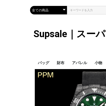
Supsale｜ス
バッグ
財布
アパレル
小物
Hermes
LOUIS VUITTON
Chanel
Loewe
Celine
Dior
Gucci
Fendi
Prada
Balenciaga
MiuMiu
HERMES
CHANEL
LOUIS VUITTON
Celine
YSL
Miu Miu
Prada
Gucci
Fendi
ハイブランド
Supreme
Miu Miu
アウター
LOUIS VUITTON
MONCLER
Adidas
THE NORTH FACE
CHANEL
𝗖𝗔𝗡𝗔𝗗𝗔 𝗚𝗢𝗢𝗦𝗘
DIOR
GUCCI
VERSACE
BALENCIAGA
FENDI
子供服切れ
ぼうし
ネクタ
ハンカ
スマホ
サング
アクセ
マフラ
傘
バッグ
バッグ
カード
キーケ
時計
ヘアア
ア
ス