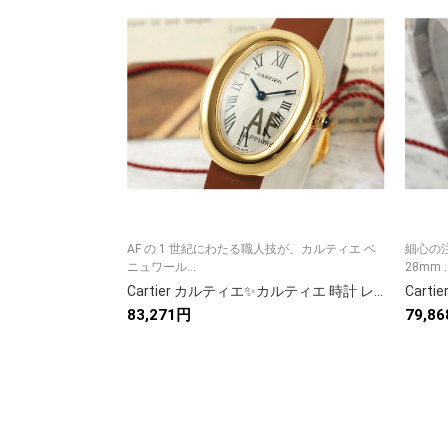
AF の 1 世紀にわたる職人技が、カルティエ ベ
細心の注
ニュワール...
28mm ..
Cartier カルティエ✨カルティエ 時計 レディース ブレスレットウォッチ💎 サントス 100 ローズゴールド 新品 💍 高級 ブランド 人気 ギフト🎁 7点画像付き📸
83,271円
79,8