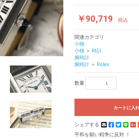
￥90,719
税込
関連カテゴリ
小物
小物
＞
時計
腕時計
腕時計
＞
Rolex
数量
カートに入
シェアする
平和を願い戦争に反対 ！