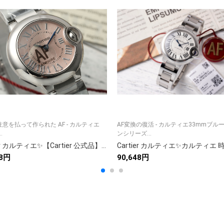
意を払って作られた AF - カルティエ
AF変換の復活 - カルティエ33mmブル
.
ンシリーズ...
Cartier カルティエ✨【Cartier 公式品】✨ 高級腕時計⌚ 人気モデル 美品💎 メンズ レディース ラグジュアリー ギフトに🎁
68円
90,648円