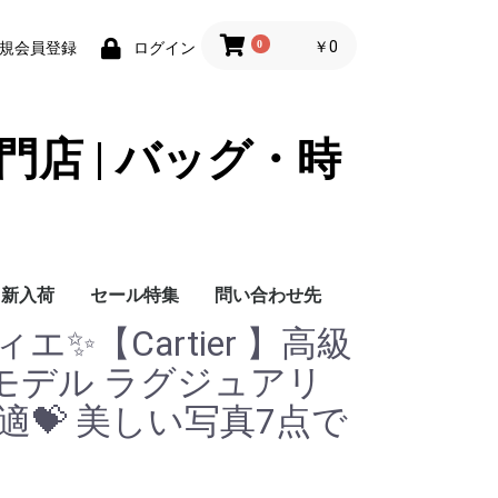
0
￥0
規会員登録
ログイン
門店 | バッグ・時
新入荷
セール特集
問い合わせ先
ティエ✨【Cartier 】高級
問い合わせ先
モデル ラグジュアリ
適💝 美しい写真7点で