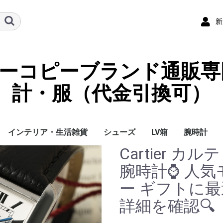
新
ーパーコピーブランド通販専
計・服（代金引換可）
インテリア・生活雑貨
シューズ
LV箱
腕時計
Cartier カル
イ
チ
ケース
ラス・アイウェ
サリー
ー/スカーフ
チャーム
ストラップ
（コイン）ケー
ース
クセサリー
寝具
ブランケット
カーペット絨毯
クッションカバー/ク
小物入れ収納ボックス
バスタオル
QRコード
LOUIS VUITTON
CHANEL
HERMES
GUCCI
DIOR
FENDI
LINEID：0109shop
レディース/女性用
メンズ/男性用
Gucci
Chanel
Omega
Rolex
Cartier
Chanel
腕時計⌚ 人気
ッション
ー ギフトに最
詳細を確認🔍