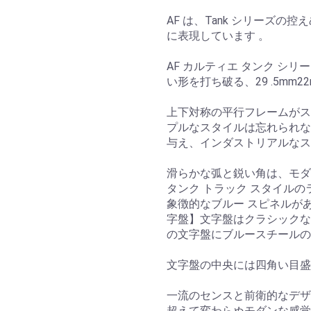
AF は、Tank シリーズ
に表現しています 。
AF カルティエ タンク シリ
い形を打ち破る、29 .5mm2
上下対称の平行フレームがス
プルなスタイルは忘れられな
与え、インダストリアルなス
滑らかな弧と鋭い角は、モダ
タンク トラック スタイル
象徴的なブルー スピネルが
字盤】文字盤はクラシックな
の文字盤にブルースチールの
文字盤の中央には四角い目
一流のセンスと前衛的なデザ
超えて変わらぬモダンな感覚