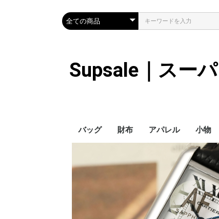
Supsale｜ス
バッグ
財布
アパレル
小物
Hermes
LOUIS VUITTON
Chanel
Loewe
Celine
Dior
Gucci
Fendi
Prada
Balenciaga
MiuMiu
HERMES
CHANEL
LOUIS VUITTON
Celine
YSL
Miu Miu
Prada
Gucci
Fendi
ハイブランド
Supreme
Miu Miu
アウター
LOUIS VUITTON
MONCLER
Adidas
THE NORTH FACE
CHANEL
𝗖𝗔𝗡𝗔𝗗𝗔 𝗚𝗢𝗢𝗦𝗘
DIOR
GUCCI
VERSACE
BALENCIAGA
FENDI
子供服切れ
ぼうし
ネクタ
ハンカ
スマホ
サング
アクセ
マフラ
傘
バッグ
バッグ
カード
キーケ
時計
ヘアア
ア
ス