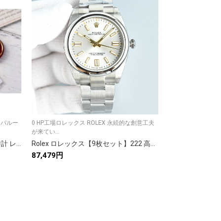
ーバルー
0 HP工場ロレックス ROLEX 永続的な創意工夫
当店の一番人気モデ
が来てい...
ロレックス[RO...
Cartier カルティエ✨カルティエ 時計 レディース✨ ローズゴールド サントス 100💎 美しい9点画像付き👜 ラグジュアリー 贈り物に最適🎁
Rolex ロレックス【9枚セット】222 高品質素材✨ お得なバリューパック🎁 長期間使用可能💪 保存ケース付き📦 満足保証😊
87,479円
82,207円