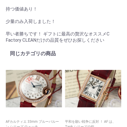
持つ価値あり！
少量のみ入荷しました！
早い者勝ちです！ ギフトに最高の贅沢なオススメC
Factory CLEANだけの品質をぜひお探しください
同じカテゴリの商品
AFカルティエ 33mm ブルーバルー
平和を願い戦争に反対 ！ AF は、
レ
ン シリーズ ウォッチ...
Tank シリーズの控...
T