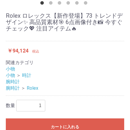
Rolex ロレックス【新作登場】73 トレンドデ
ザイン✨ 高品質素材🎯 6点画像付き📸 今すぐ
チェック💖 注目アイテム🔥
￥94,124
税込
関連カテゴリ
小物
小物
＞
時計
腕時計
腕時計
＞
Rolex
数量
カートに入れる