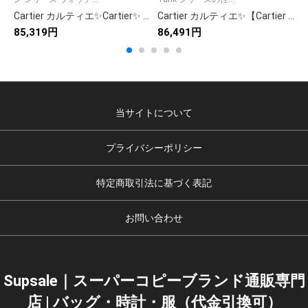
Cartier カルティエ✨Cartier✨ 高級時計 ローズゴールド 人気モデル ラグジュアリー 💎 メンズ レディース 贈り物に最適🎁
Cartier カルティエ✨【Cartier サントス 100】✨ メンズ 腕時計 高級 ブランド 人気モデル💎 プレゼント🎁 ギフト対応🛍️ 美品
85,319円
86,491円
7
当サイトについて
プライバシーポリシー
特定商取引法に基づく表記
お問い合わせ
Supsale｜スーパーコピーブランド通販専門
店 | バッグ・時計・服（代金引換可）