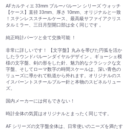
AFカルティエ 33mm ブルーバルーン シリーズ ウォッチ
【ケース】直径 33mm、厚さ 10mm、オリジナルと一致
！ステンレススチールケース、最高級サファイアクリス
タルミラー、三日月型開口部は全く同じです 。
純正時計パーツと全て交換可能 ！
非常に詳しいです！ 【文字盤】丸みを帯びた円弧を活か
したラウンドバルーンダイヤルデザイン 。ギョーシェ模
様の文字盤、剣の形をした針、魅力的なクラシックな文
字盤、そしてローマ数字の時間スケールは、深い青色の
リューズに導かれて軌道から外れます。オリジナルのス
イスバーントスチールブルー針と本物のスピネルリュー
ズ。
国内メーカーには何もできない！
時計全体の気質はオリジナルとまったく同じです。
AF シリーズの文字盤全体は、日常使いのニーズを満たす