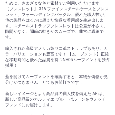
ために、さまざまな色と素材でご利用いただけます。
【ブレスレット】 316 ファインスチールケースとブレス
レット、フォールディングバックル、優れた職人技が、
他の製品をはるかに超えた快適な着用感を生み出しま
す。スチールストラップブレスレットは公差が小さく、
隙間がなく、関節の動きがスムーズで、非常に繊細で
す。
輸入された高級アメリカ製ワニ革ストラップもあり、カ
ラーバリエーションも豊富です！ 【ムーブメント】正確
な移動時間と優れた品質を持つNH05ムーブメントを独占
採用！
蓋を開けてムーブメントを確認すると、本物か偽物か見
分けがつきません！とてもお値打ちです！
新しいイメージとより高品質の職人技を備えた AF は、
新しい高品質のカルティエ ブルー バルーンをウォッチ
フレンドにお届けします。