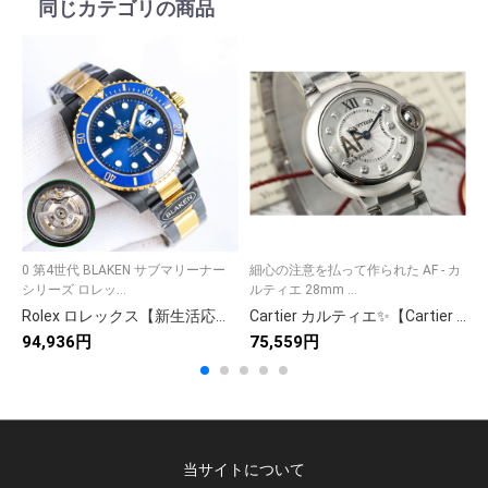
同じカテゴリの商品
0 第4世代 BLAKEN サブマリーナー
細心の注意を払って作られた AF - カ
シリーズ ロレッ...
ルティエ 28mm ...
メ
Rolex ロレックス【新生活応援】203 収納ベッド シングル コンパクト 🛏️✨📦🏠💝 省スペース 寝室家具
Cartier カルティエ✨【Cartier 】カルティエ 時計 レディース 人気モデル💎 ラグジュアリー 高級腕時計⌚ ギフトに最適🎁 美品✨
94,936円
75,559円
9
当サイトについて