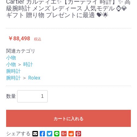
Cartier カルティエ✨【カーテライ 時計】✨ 高
級腕時計 メンズ レディース 人気モデル ⌚️💎
ギフト 贈り物 プレゼントに最適 💝🌟
￥88,498
税込
関連カテゴリ
小物
小物
＞
時計
腕時計
腕時計
＞
Rolex
数量
カートに入れる
シェアする