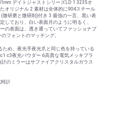
41mm デイトジャストシリーズLD 1 3235オ
オリジナル 2 素材は全体的に904スチール
(微研磨と微研削)付き 3 最強の一言、黒い表
定しており、白い表面月のように明るく、
ーの表面は、透き通っていてファッショナブ
ダーのフォントのマッチング。
るため、夜光手夜光爪と同じ色を持っている
1 c3夜光パウダー 6高貴な電気メッキプラ
 時計のミラーはサファイアクリスタルガラス
式時計