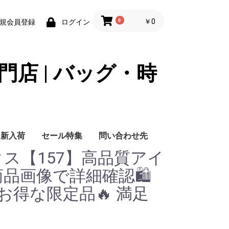
0
￥0
規会員登録
ログイン
門店 | バッグ・時
新入荷
セール特集
問い合わせ先
ックス【157】高品質アイ
問い合わせ先
商品画像で詳細確認🛍️
 お得な限定品🔥 満足