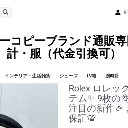
新
ーパーコピーブランド通販専
計・服（代金引換可）
インテリア・生活雑貨
シューズ
LV箱
腕時計
Rolex ロレ
イ
チ
ケース
ラス・アイウェ
サリー
ー/スカーフ
チャーム
ストラップ
（コイン）ケー
ース
クセサリー
寝具
ブランケット
カーペット絨毯
クッションカバー/ク
小物入れ収納ボックス
バスタオル
QRコード
LOUIS VUITTON
CHANEL
HERMES
GUCCI
DIOR
FENDI
LINEID：0109shop
レディース/女性用
メンズ/男性用
Gucci
Chanel
Omega
Rolex
Cartier
Chanel
テム✨ 9枚の
ッション
注目の新作🎉
保証💯