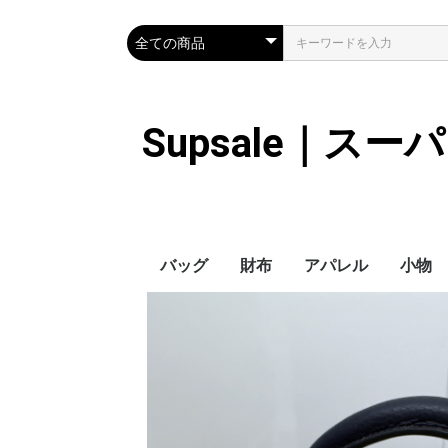
Supsale｜ス
バッグ
財布
アパレル
小物
Hermes
LOUIS VUITTON
Chanel
Loewe
Celine
Dior
Gucci
Fendi
Prada
Balenciaga
MiuMiu
HERMES
CHANEL
LOUIS VUITTON
Celine
YSL
Miu Miu
Prada
Gucci
Fendi
ハイブランド
Supreme
Miu Miu
アウター
LOUIS VUITTON
MONCLER
Adidas
THE NORTH FACE
CHANEL
𝗖𝗔𝗡𝗔𝗗𝗔 𝗚𝗢𝗢𝗦𝗘
DIOR
GUCCI
VERSACE
BALENCIAGA
FENDI
子供服切れ
ぼうし
ネクタ
ハンカ
スマホ
サング
アクセ
マフラ
傘
バッグ
バッグ
カード
キーケ
時計
手袋
ヘアア
ア
ス