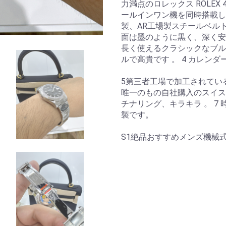
力満点のロレックス ROLEX 
ールインワン機を同時搭載した
製、AR工場製スチールベルト
面は墨のように黒く、深く安
長く使えるクラシックなブル
ルで高貴です 。 4 カレン
5第三者工場で加工されてい
唯一のもの自社購入のスイスc
チナリング、キラキラ 。 7
製です。
S1絶品おすすめメンズ機械