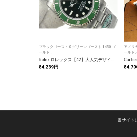
ブラックゴースト 0 グリーンゴースト 1450 ゴ
アメリ
ールド ...
ールドメ
Rolex ロレックス【42】大人気デザイン✨ 9点画像で詳細確認🛍️ 高品質アイテム🎯 今すぐゲット💖 限定スタイル🔥
84,239円
84,7
当サイト