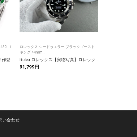
50 ゴ
ロレックス シードゥエラー ブラックゴースト
AF はヒョウととも
キング 44mm...
ーター シリ...
Rolex ロレックス【40%OFF】40 新作登場✨ 高品質アイテム🎯 9点画像付き📸 今すぐチェック💖 限定セール🔥
Rolex ロレックス【実物写真】ロレックス シードゥエラー 44mm 3235ムーブメント ブラック🖤✨ メンズ腕時計⌚ 正規品同様🔝 高級感溢れる🤑
91,799円
89,763円
問い合わせ