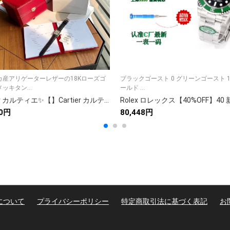
カ産アリゲーターレザーの18Kローズゴ
ブラックゴースト 0 グリーンゴースト 14
ッキタン...
ールド ...
Cartier カルティエ✨【】Cartier カルティエ 時計 レディース 人気 高級腕時計⌚ プレゼント🎁 ギフト対応💝 美品✨
00円
80,448円
について
プライバシーポリシー
特定商取引法に基づく表記
お