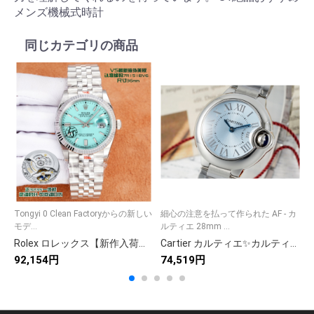
メンズ機械式時計
同じカテゴリの商品
Tongyi 0 Clean Factoryからの新しい
細心の注意を払って作られた AF - カ
モデ...
ルティエ 28mm ...
1
Rolex ロレックス【新作入荷】142 シリーズ✨ 高品質アイテムが登場🎉 9点画像で詳細確認🖼️ 今すぐチェック💫 限定スタイル🌟
Cartier カルティエ✨カルティエ 時計 レディース ✨ローズゴールド 人気モデル💎 ラグジュアリー 高級腕時計⌚ ギフト🎁 7点画像
92,154円
74,519円
9