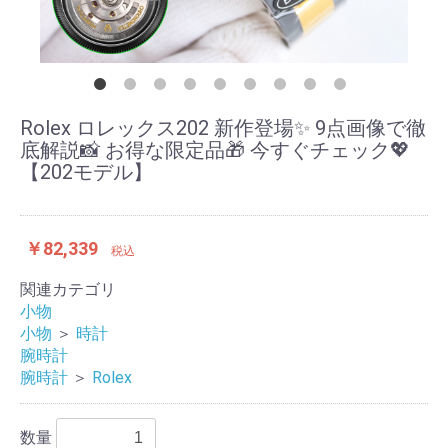
Rolex ロレックス202 新作登場✨ 9点画像で徹
底解説📸 お得な限定品🎁 今すぐチェック💖
【202モデル】
￥82,339
税込
関連カテゴリ
小物
小物
＞
時計
腕時計
腕時計
＞
Rolex
数量