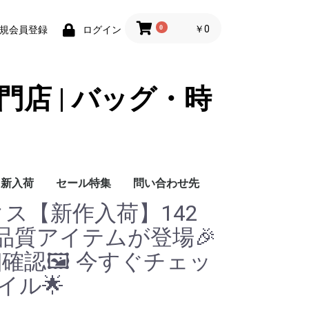
0
￥0
規会員登録
ログイン
門店 | バッグ・時
新入荷
セール特集
問い合わせ先
ックス【新作入荷】142
問い合わせ先
品質アイテムが登場🎉
確認🖼️ 今すぐチェッ
イル🌟