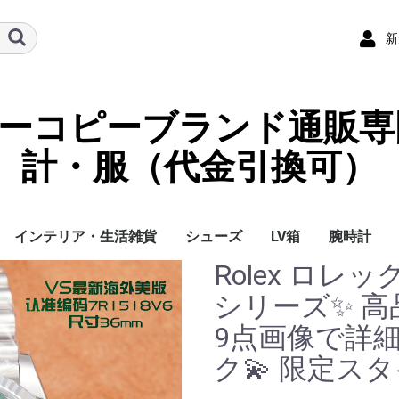
新
ーパーコピーブランド通販専
計・服（代金引換可）
インテリア・生活雑貨
シューズ
LV箱
腕時計
Rolex ロレ
イ
チ
ケース
ラス・アイウェ
サリー
ー/スカーフ
チャーム
ストラップ
（コイン）ケー
ース
クセサリー
寝具
ブランケット
カーペット絨毯
クッションカバー/ク
小物入れ収納ボックス
バスタオル
QRコード
LOUIS VUITTON
CHANEL
HERMES
GUCCI
DIOR
FENDI
LINEID：0109shop
レディース/女性用
メンズ/男性用
Gucci
Chanel
Omega
Rolex
Cartier
Chanel
シリーズ✨ 高
ッション
9点画像で詳細
ク💫 限定スタ