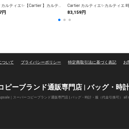
Cartier カルティエ✨【Cartier 】カルティエ 時計 レディース 人気モデル💎 高級腕時計 贈り物に最適🎁 美しいデザイン✨ ギフトボックス付き🎁
97円
83,159円
について
プライバシーポリシー
特定商取引法に基づく表記
お
パーコピーブランド通販専門店 | バッグ・
(c) Supsale｜スーパーコピーブランド通販専門店 | バッグ・時計・服（代金引換可） all right