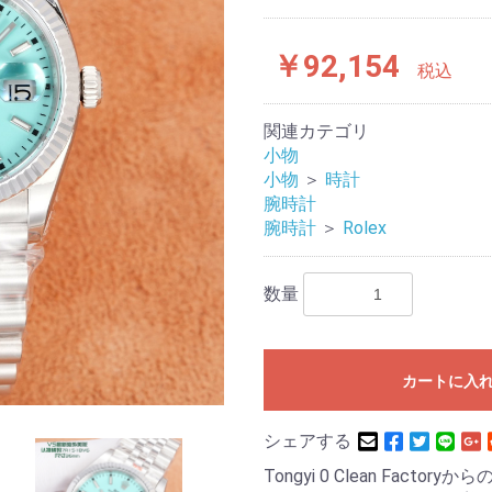
￥92,154
税込
関連カテゴリ
小物
小物
＞
時計
腕時計
腕時計
＞
Rolex
数量
カートに入
シェアする
Tongyi 0 Clean Fac