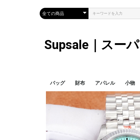
Supsale｜ス
バッグ
財布
アパレル
小物
Hermes
LOUIS VUITTON
Chanel
Loewe
Celine
Dior
Gucci
Fendi
Prada
Balenciaga
MiuMiu
HERMES
CHANEL
LOUIS VUITTON
Celine
YSL
Miu Miu
Prada
Gucci
Fendi
ハイブランド
Supreme
Miu Miu
アウター
LOUIS VUITTON
MONCLER
Adidas
THE NORTH FACE
CHANEL
𝗖𝗔𝗡𝗔𝗗𝗔 𝗚𝗢𝗢𝗦𝗘
DIOR
GUCCI
VERSACE
BALENCIAGA
FENDI
子供服切れ
ぼうし
ネクタ
ハンカ
スマホ
サング
アクセ
マフラ
傘
バッグ
バッグ
カード
キーケ
時計
ヘアア
ア
ス