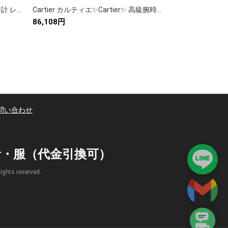
Cartier カルティエ✨カルティエ 時計 レディース ブレスレット✨ ローズゴールド ラブリング💕 ギフトボックス付き🎁 大人気モデル🌟 プレゼントに最適💝
Cartier カルティエ✨Cartier✨ 高級腕時計 人気モデル 💎 ラグジュアリー 贈り物に最適⌚️💝【メンズ/レディース】
86,108円
94,437円
問い合わせ
時計・服（代金引換可）
s reserved.