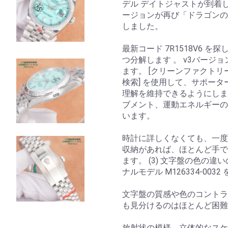
デル デイトジャストが到着
ージョンが再び「ドラゴンの
しました。
最新コード 7R1518V6 を探
つ分解します 。 v3バー
ます。 [クリーンファクトリ
検索] を使用して、サポー
理解を維持できるようにします。
ブメント、運動エネルギーの
います。
時計に詳しくなくても、一度
収納があれば、ほとんど手で
ます。 (3) 文字盤の色の
ナルモデル M126334-003
文字盤の質感や色のコントラ
も見分けるのはほとんど困難
放射状の模様、立体的なスケ