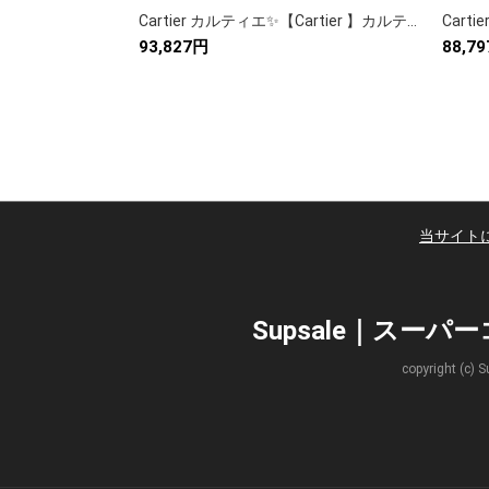
Cartier カルティエ✨【Cartier 】カルティエ 時計 レディース 人気モデル💎 高級腕時計 ギフトに最適🎁 美しいデザイン✨ 贈り物🎀
93,827円
88,7
当サイト
Supsale｜スー
copyright 