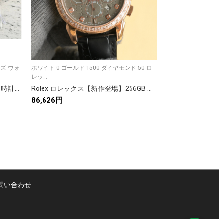
ズ ウォ
ホワイト 0 ゴールド 1500 ダイヤモンド 50 ロ
大サイズは直径332
レッ...
す 。カル...
Cartier カルティエ✨【カーティエ 時計】 レディース 人気 高級腕時計 ローズゴールド✨ デートジャスト 送料無料💎 ギフト🎁 メンズ
Rolex ロレックス【新作登場】256GB 大容量ストレージ✨ 高速処理で快適使用🎮 多機能対応の優れもの💾 写真9枚で詳細確認📸 今すぐゲット🔥
86,626円
83,159円
問い合わせ