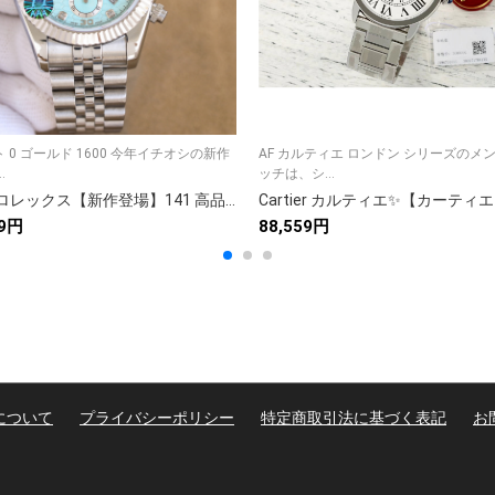
 0 ゴールド 1600 今年イチオシの新作
AF カルティエ ロンドン シリーズのメン
.
ッチは、シ...
Rolex ロレックス【新作登場】141 高品質アイテム✨ 9点画像で詳細確認🖼️ 人気急上昇🔥 今すぐチェック💫 限定スタイル🎯
19円
88,559円
について
プライバシーポリシー
特定商取引法に基づく表記
お