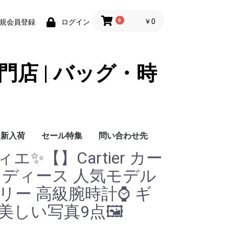
0
￥0
規会員登録
ログイン
門店 | バッグ・時
新入荷
セール特集
問い合わせ先
ティエ✨【】Cartier カー
問い合わせ先
レディース 人気モデル
アリー 高級腕時計⌚ ギ
美しい写真9点🖼️