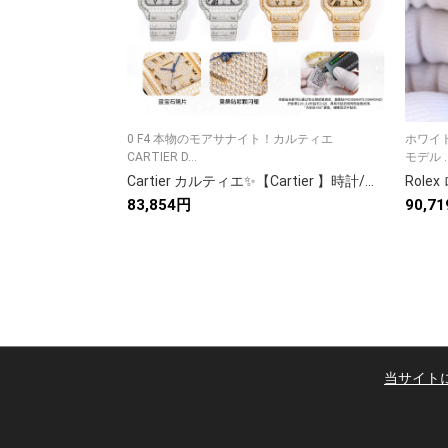
0 F4 本物のモアサナイト！カルティエ
ホワイト
CARTIER D...
モデル ..
Cartier カルティエ✨【Cartier 】時計/腕時計 高級ブランド 人気モデル プレゼントにも最適💎 メンズ レディース ⌚
83,854円
90,7
当サイト