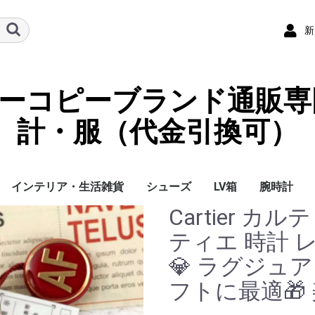
新
ーパーコピーブランド通販専
計・服（代金引換可）
インテリア・生活雑貨
シューズ
LV箱
腕時計
Cartier カル
イ
チ
ケース
ラス・アイウェ
サリー
ー/スカーフ
チャーム
ストラップ
（コイン）ケー
ース
袋
クセサリー
寝具
ブランケット
カーペット絨毯
クッションカバー/ク
小物入れ収納ボックス
バスタオル
QRコード
LOUIS VUITTON
CHANEL
HERMES
GUCCI
DIOR
FENDI
LINEID：0109shop
レディース/女性用
メンズ/男性用
Gucci
Chanel
Omega
Rolex
Cartier
Chanel
ティエ 時計 
ッション
💎 ラグジュ
フトに最適🎁 