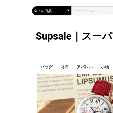
Supsale｜ス
バッグ
財布
アパレル
小物
Hermes
LOUIS VUITTON
Chanel
Loewe
Celine
Dior
Gucci
Fendi
Prada
Balenciaga
MiuMiu
HERMES
CHANEL
LOUIS VUITTON
Celine
YSL
Miu Miu
Prada
Gucci
Fendi
ハイブランド
Supreme
Miu Miu
アウター
LOUIS VUITTON
MONCLER
Adidas
THE NORTH FACE
CHANEL
𝗖𝗔𝗡𝗔𝗗𝗔 𝗚𝗢𝗢𝗦𝗘
DIOR
GUCCI
VERSACE
BALENCIAGA
FENDI
子供服切れ
ぼうし
ネクタ
ハンカ
スマホ
サング
アクセ
マフラ
傘
バッグ
バッグ
カード
キーケ
時計
革の手
ヘアア
ア
ス