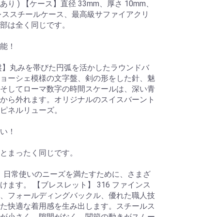
 ) 【ケース】直径 33mm、厚さ 10mm、
レススチールケース、最高級サファイアクリ
部は全く同じです。
能！
盤】丸みを帯びた円弧を活かしたラウンドバ
ョーシェ模様の文字盤、剣の形をした針、魅
そしてローマ数字の時間スケールは、深い青
から外れます。オリジナルのスイスバーント
ピネルリューズ。
い！
ルとまったく同じです。
は、日常使いのニーズを満たすために、さまざ
ます。 【ブレスレット】 316 ファインス
、フォールディングバックル、優れた職人技
た快適な着用感を生み出します。スチールス
が小さく、隙間がなく、関節の動きがスムー