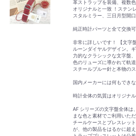
革ストラップを装備、複数色あり
オリジナルと一致 ！ステン
スタルミラー、三日月型開口
純正時計パーツと全て交換可
非常に詳しいです！ 【文字
ルーンダイヤルデザイン。ギ
力的なクラシックな文字盤、
色のリューズに導かれて軌道
スチールブルー針と本物のス
国内メーカーには何もできな
時計全体の気質はオリジナ
AF シリーズの文字盤全体
まな色と素材でご利用いただけ
チールケースとブレスレット
が、他の製品をはるかに超え
トラップブレスレットは公差