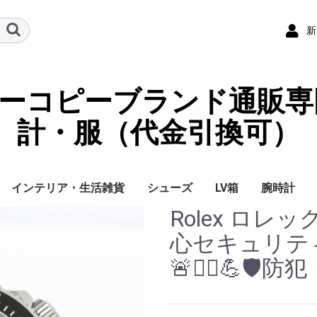
新
ーパーコピーブランド通販専
計・服（代金引換可）
インテリア・生活雑貨
シューズ
LV箱
腕時計
Rolex ロレ
イ
チ
ケース
ラス・アイウェ
サリー
ー/スカーフ
チャーム
ストラップ
（コイン）ケー
ース
クセサリー
寝具
ブランケット
カーペット絨毯
クッションカバー/ク
小物入れ収納ボックス
バスタオル
QRコード
LOUIS VUITTON
CHANEL
HERMES
GUCCI
DIOR
FENDI
LINEID：0109shop
レディース/女性用
メンズ/男性用
Gucci
Chanel
Omega
Rolex
Cartier
Chanel
心セキュリティ
ッション
🚨👮‍♂️💪