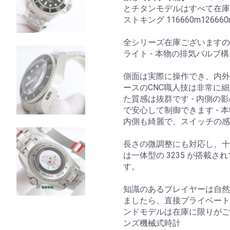
とチタンモデルはすべて在庫が
ストキング 116660m1266
全シリーズ在庫ございますの
ライト - 本物の排気バルブ
側面は実際に操作でき、内外
ースのCNC職人技は非常に
た質感は抜群です - 内側
で安心して制御できます -
内側も綺麗で、スイッチの
長さの微調整にも対応し、十
は一体型の 3235 が搭載
す。
知識のあるプレイヤーは自然
ましたら、直接プライベート
ンドモデルは在庫に限りがご
ンズ機械式時計