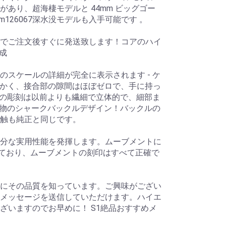
あり、超海棲モデルと 44mm ビッグゴー
60m126067深水没モデルも入手可能です 。
でご注文後すぐに発送致します！コアのハイ
構成
のスケールの詳細が完全に表示されます - ケ
細かく、接合部の隙間はほぼゼロで、手に持っ
の影の彫刻は以前よりも繊細で立体的で、細部ま
 本物のシャークバックルデザイン！バックルの
感触も純正と同じです。
分な実用性能を発揮します。ムーブメントに
されており、ムーブメントの刻印はすべて正確で
にその品質を知っています。ご興味がござい
メッセージを送信していただけます。ハイエ
ざいますのでお早めに！ S1絶品おすすめメ