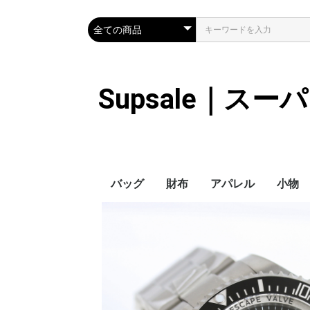
Supsale｜ス
バッグ
財布
アパレル
小物
Hermes
LOUIS VUITTON
Chanel
Loewe
Celine
Dior
Gucci
Fendi
Prada
Balenciaga
MiuMiu
HERMES
CHANEL
LOUIS VUITTON
Celine
YSL
Miu Miu
Prada
Gucci
Fendi
ハイブランド
Supreme
Miu Miu
アウター
LOUIS VUITTON
MONCLER
Adidas
THE NORTH FACE
CHANEL
𝗖𝗔𝗡𝗔𝗗𝗔 𝗚𝗢𝗢𝗦𝗘
DIOR
GUCCI
VERSACE
BALENCIAGA
FENDI
子供服切れ
ぼうし
ネクタ
ハンカ
スマホ
サング
アクセ
マフラ
傘
バッグ
バッグ
カード
キーケ
時計
ヘアア
ア
ス