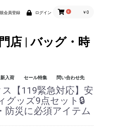
0
￥0
規会員登録
ログイン
門店 | バッグ・時
新入荷
セール特集
問い合わせ先
ックス【119緊急対応】安
問い合わせ先
グッズ9点セット🔒
🛡️防犯・防災に必須アイテム