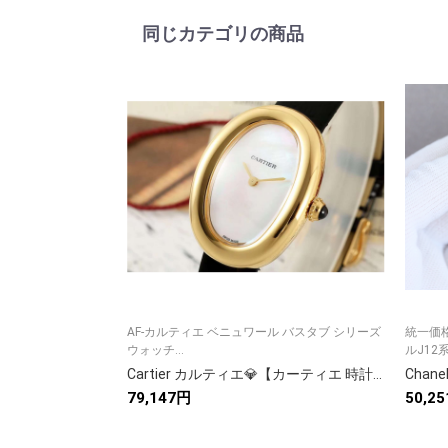
同じカテゴリの商品
AF-カルティエ ベニュワール バスタブ シリーズ
統一価
ウォッチ...
ルJ12系3
Cartier カルティエ💎【カーティエ 時計】 美品 メンズ レディース 人気モデル✨ ラグジュアリー 高級腕時計⌚ ギフト🎁 プレゼントに最適💝
79,147円
50,2