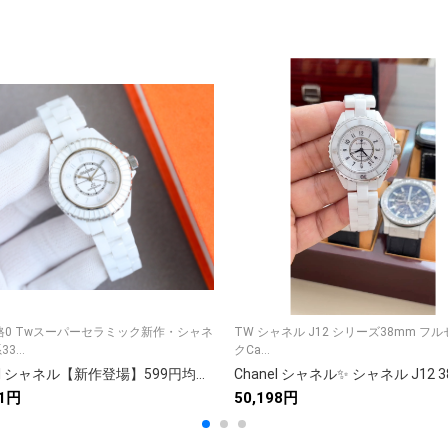
格0 Twスーパーセラミック新作・シャネ
TW シャネル J12 シリーズ38mm フ
3...
クCa...
Chanel シャネル【新作登場】599円均一商品9点セット✨ 高品質でお得なアイテム満載🎉 人気急上昇🔥 限定価格💎 送料無料🚚
51円
50,198円