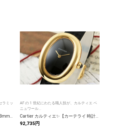
ルセラミッ
AF の 1 世紀にわたる職人技が、カルティエ ベ
ホワイト 0 ゴールド 
ニュワール...
レッ...
Chanel シャネル✨ シャネル J12 38mm フルセラミック 自動巻き ムーブメントCaliber12.1 💎 レディース 高級腕時計 ⌚
Cartier カルティエ✨【カーテライ 時計】✨ 高級腕時計 メンズ レディース 人気モデル 💎 ギフトに最適 ⌚
92,735円
86,399円