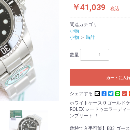
￥41,039
税込
関連カテゴリ
小物
小物
＞
時計
数量
カートに入
シェアする
ホワイトケース 0 ゴールドケー
ROLEX シードゥエラーデ
ンプリート ！
数秒で入手可能】B33 ゴー