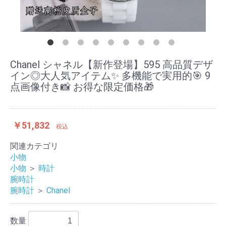
Chanel シャネル【新作登場】595 高品質デザ
イン◎大人気アイテム✨ 多機能で実用的🎯 9
点画像付き📸 お得な限定価格🎁
￥51,832
税込
関連カテゴリ
小物
小物
＞
時計
腕時計
腕時計
＞
Chanel
数量