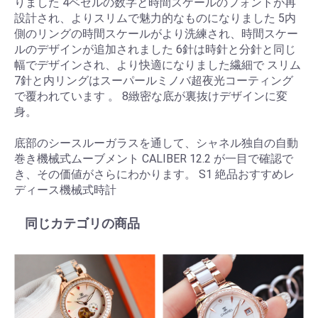
りました 4ベゼルの数字と時間スケールのフォントが再
設計され、よりスリムで魅力的なものになりました 5内
側のリングの時間スケールがより洗練され、時間スケー
ルのデザインが追加されました 6針は時針と分針と同じ
幅でデザインされ、より快適になりました繊細で スリム
7針と内リングはスーパールミノバ超夜光コーティング
で覆われています 。 8緻密な底が裏抜けデザインに変
身。
底部のシースルーガラスを通して、シャネル独自の自動
巻き機械式ムーブメント CALIBER 12.2 が一目で確認で
き、その価値がさらにわかります。 S1 絶品おすすめレ
ディース機械式時計
同じカテゴリの商品