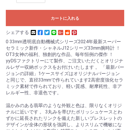
カートに入れる
シェアする
0 33mm透明底自動機械式シリーズ2024年最新スーパー
セラミック新作・シャネルJ12シリーズ33mm腕時計 ！
OT3女神の福利、独創的な作品、毎年恒例の傑作 ！
yyDSファクトリーにて製作、ご注文いただくとオリジナ
ルレザー収納ボックスをお付けいたします 。 「最新バー
ジョンの詳細」1ケースサイズはオリジナルバージョン
と同じで、直径33mmで作られています2高密度強化セラ
ミック素材で作られており、軽い質感、耐摩耗性、非ア
レルギー性、非退色です。
温かみのある翡翠のような外観と色は、限りなくオリジ
ナルに近いです 。 3丸みを帯びたポリッシュケースとわ
ずかに延長されたリンクを備えた新しいブレスレットの
デザインが全体の形状を強調し、よりスリムで機敏にな