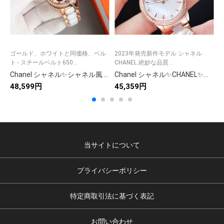
ゴールド、ホワイトと同価格、ベル
2023年発売新作モデル シャネル
ベ
ト - スチールベルト650...
CHANEL 絶妙な品質...
シ
Chanel シャネル✨シャネル風 機械式レディース腕時計✨ダイヤモンド＆セラミック♡西鉄城ムーブメント💎35mm 贈り物に最適🎁
Chanel シャネル✨CHANEL✨レディース腕時計 日本製機械式ムーブメント 本革ベルト サファイアガラス 💎35mm 女性らしいデザイン ⌚🌸
48,599円
45,359円
4
当サイトについて
プライバシーポリシー
特定商取引法に基づく表記
お問い合わせ