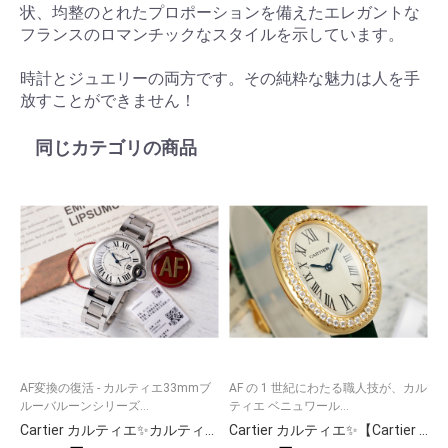
状、均整のとれたプロポーションを備えたエレガントな
フランスのロマンチックなスタイルを示しています。
時計とジュエリーの両方です。その純粋な魅力は人を手
放すことができません！
同じカテゴリの商品
AF変換の復活 - カルティエ33mmブ
AF の 1 世紀にわたる職人技が、カル
細
ルーバルーンシリーズ...
ティエ ベニュワール...
ル
Cartier カルティエ✨カルティエ 時計 レディース✨ ローズゴールド サントス 100💎 美しい9点画像付き👜 ラグジュアリー 贈り物に最適🎁
Cartier カルティエ✨【Cartier サントス 100】✨ 高級腕時計 メンズ 人気モデル 💎 ラグジュアリー ギフト 🎁 贈答用に最適 ⌚