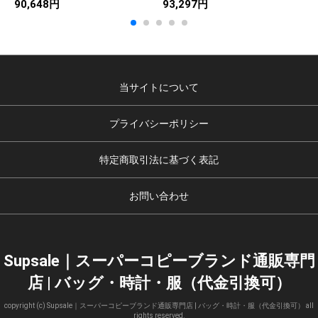
90,648円
93,297円
7
当サイトについて
プライバシーポリシー
特定商取引法に基づく表記
お問い合わせ
Supsale｜スーパーコピーブランド通販専門
店 | バッグ・時計・服（代金引換可）
copyright (c) Supsale｜スーパーコピーブランド通販専門店 | バッグ・時計・服（代金引換可） all
rights reserved.