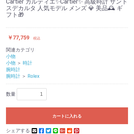
Cartier カルティエ✨Cartier✨ 高級時計 サント
スデカルタ 人気モデル メンズ 💎 美品🕰️ ギ
フト🎁
￥77,759
税込
関連カテゴリ
小物
小物
＞
時計
腕時計
腕時計
＞
Rolex
数量
カートに入れる
シェアする