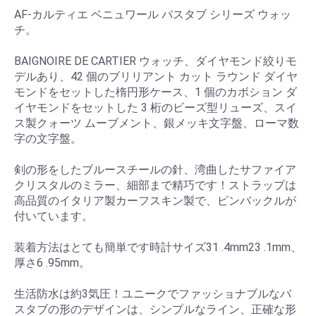
AF-カルティエ ベニュワール バスタブ シリーズ ウォッ
チ。
BAIGNOIRE DE CARTIER ウォッチ、ダイヤモンド絞りモ
デルあり、42 個のブリリアント カット ラウンド ダイヤ
モンドをセットした楕円形ケース、1 個のカボション ダ
イヤモンドをセットした 3 桁のビーズ型リューズ、スイ
ス製クォーツ ムーブメント、銀メッキ文字盤、ローマ数
字の文字盤。
剣の形をしたブルースチールの針、湾曲したサファイア
クリスタルのミラー、細部まで精巧です！ストラップは
高品質のイタリア製カーフスキン製で、ピンバックルが
付いています。
装着方法はとても簡単です時計サイズ31 .4mm23 .1mm、
厚さ6 .95mm。
生活防水は約3気圧！ユニークでファッショナブルなバ
スタブの形のデザインは、シンプルなライン、正確な形