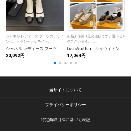
シャネル レディース ブーツのデザイ
新品未使用 1足の値段です。選べる4
ンは、クラシックなモノト...
色ございます。 ...
ッ
シャネル レディース ブーツ ブラック ホワイト ピンク カップソール ファッション ブーツ
LouisVuitton ルイヴィトン レディース サンダル ウェッジソール 厚底スリッパ モノグラム 4色
20,092円
17,064円
2
当サイトについて
プライバシーポリシー
特定商取引法に基づく表記