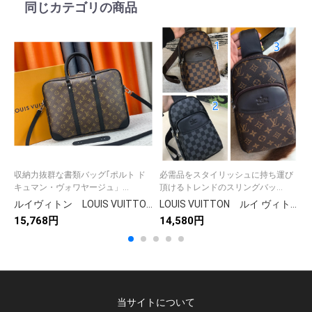
同じカテゴリの商品
収納力抜群な書類バッグ｢ポルト ド
必需品をスタイリッシュに持ち運び
キュマン・ヴォワヤージュ」...
頂けるトレンドのスリングバッ...
ルイヴィトン LOUIS VUITTON 人気定番 ポルトドキュマンヴォワヤージュ メンズバッグ ビジネスバッグ トートバッグ モノグラム バッグ ハンドバッグ
LOUIS VUITTON ルイ ヴィトン アヴェニュー スリングバッグ ダミエ モノグラム メンズバッグ ショルダーバッグ 男性 送料込み 3色入り
15,768円
14,580円
1
当サイトについて