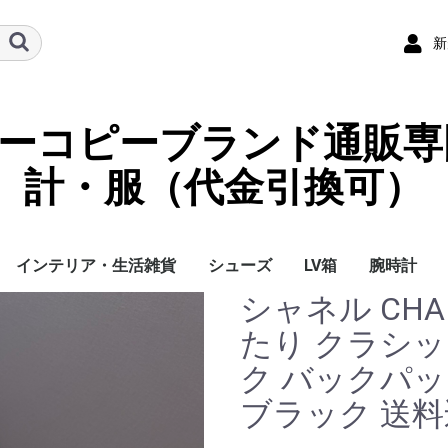
新
ーパーコピーブランド通販専
計・服（代金引換可）
インテリア・生活雑貨
シューズ
LV箱
腕時計
シャネル CH
イ
チ
ケース
ラス・アイウェ
サリー
ー/スカーフ
チャーム
ストラップ
（コイン）ケー
ース
クセサリー
寝具
ブランケット
カーペット絨毯
クッションカバー/ク
小物入れ収納ボックス
バスタオル
QRコード
LOUIS VUITTON
CHANEL
HERMES
GUCCI
DIOR
FENDI
LINEID：0109shop
レディース/女性用
メンズ/男性用
Gucci
Chanel
Omega
Rolex
Cartier
Chanel
たり クラシ
ッション
ク バックパ
ブラック 送料