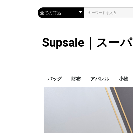
Supsale｜ス
バッグ
財布
アパレル
小物
Hermes
LOUIS VUITTON
Chanel
Loewe
Celine
Dior
Gucci
Fendi
Prada
Balenciaga
MiuMiu
HERMES
CHANEL
LOUIS VUITTON
Celine
YSL
Miu Miu
Prada
Gucci
Fendi
ハイブランド
Supreme
Miu Miu
アウター
LOUIS VUITTON
MONCLER
Adidas
THE NORTH FACE
CHANEL
𝗖𝗔𝗡𝗔𝗗𝗔 𝗚𝗢𝗢𝗦𝗘
DIOR
GUCCI
VERSACE
BALENCIAGA
FENDI
子供服切れ
ぼうし
ネクタ
ハンカ
スマホ
サング
アクセ
マフラ
傘
バッグ
バッグ
カード
キーケ
時計
ヘアア
ア
ス