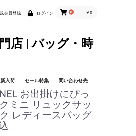
0
￥0
規会員登録
ログイン
門店 | バッグ・時
新入荷
セール特集
問い合わせ先
ANEL お出掛けにぴっ
問い合わせ先
ックミニ リュックサッ
ック レディースバッグ
込