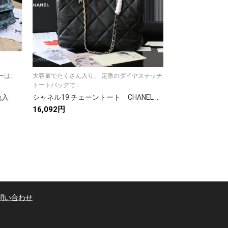
ルーは、
大容量でたくさん入り、 定番のダイヤステッチ
シャネル Coco H
トートバッグで...
ラシ...
色入
シャネル19 チェーントート CHANEL トートバッグ 黒（ブラック） ハンドバッグ 旅行バッグ レザー レディースバッグ
16,092円
13,500円
問い合わせ