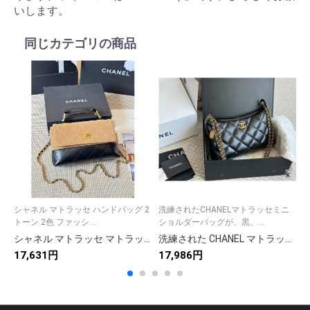
いします。
同じカテゴリの商品
シャネル マトラッセ ハンドバッグ 2
洗練されたCHANELマトラッセミニ
トーン 2色 ファッシ...
ショルダーバッグが、黒、...
シャネル マトラッセ マトラッセ ハンドバッグ 2トーン 2色 ファッション 💼
洗練された CHANEL マトラッセ ミニショルダーバッグ 3色入 🎀
17,631円
17,986円
1