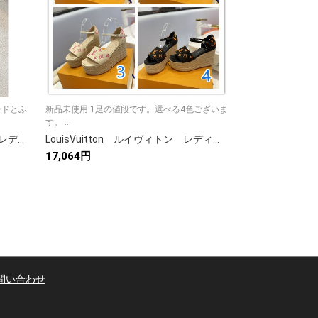
ードとふ
新品未使用 1足の値段です。選べる4色ございま
エレガントな CHAN
す。 ...
ブラッ...
シャネル ブーツ 黒 保温 寒い日用 レディース 1足 2足 🧡
LouisVuitton ルイヴィトン レディース サンダル ウェッジソール 厚底スリッパ モノグラム 4色
17,064円
20,373円
問い合わせ