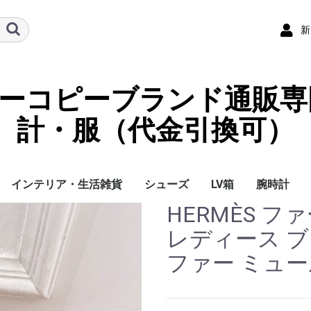
新
ーパーコピーブランド通販専
計・服（代金引換可）
インテリア・生活雑貨
シューズ
LV箱
腕時計
HERMÈS 
イ
チ
ケース
ラス・アイウェ
サリー
ー/スカーフ
チャーム
ストラップ
（コイン）ケー
ース
クセサリー
寝具
ブランケット
カーペット絨毯
クッションカバー/ク
小物入れ収納ボックス
バスタオル
QRコード
LOUIS VUITTON
CHANEL
HERMES
GUCCI
DIOR
FENDI
LINEID：0109shop
レディース/女性用
メンズ/男性用
Gucci
Chanel
Omega
Rolex
Cartier
Chanel
レディース ブ
ッション
ファー ミュール