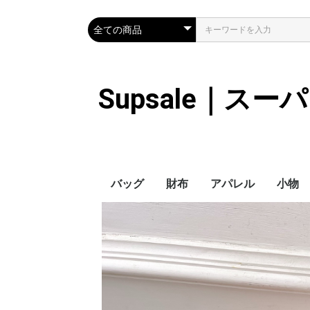
Supsale｜ス
バッグ
財布
アパレル
小物
Hermes
LOUIS VUITTON
Chanel
Loewe
Celine
Dior
Gucci
Fendi
Prada
Balenciaga
MiuMiu
HERMES
CHANEL
LOUIS VUITTON
Celine
YSL
Miu Miu
Prada
Gucci
Fendi
ハイブランド
Supreme
Miu Miu
アウター
LOUIS VUITTON
MONCLER
Adidas
THE NORTH FACE
CHANEL
𝗖𝗔𝗡𝗔𝗗𝗔 𝗚𝗢𝗢𝗦𝗘
DIOR
GUCCI
VERSACE
BALENCIAGA
FENDI
子供服切れ
ぼうし
ネクタ
ハンカ
スマホ
サング
アクセ
マフラ
傘
バッグ
バッグ
カード
キーケ
時計
ヘアア
ア
ス