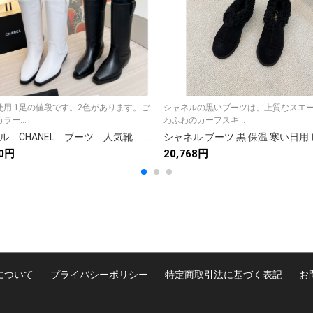
使用 1足の値段です。2色があります。ご
シャネルの黒いブーツは、上質なスエ
ラー...
わふわのカーフスキ...
シャネル CHANEL ブーツ 人気靴 レディース レディース靴 boots 女性 オシャレ ロッグブーツ 2色
00円
20,768円
について
プライバシーポリシー
特定商取引法に基づく表記
お