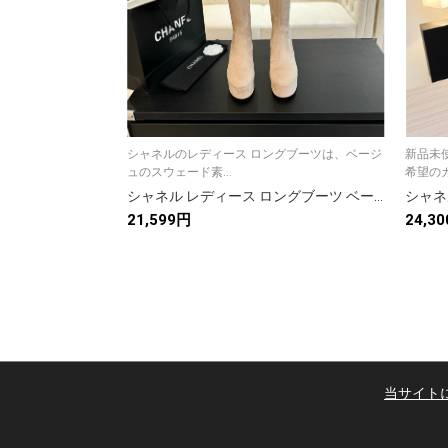
シャネルのレディース ロングブーツは、ベージ
新品未
ュのスウェード素...
希望のカ
シャネル レディース ロングブーツ ベージュ シューズ 1色入
21,599円
24,3
当サイト