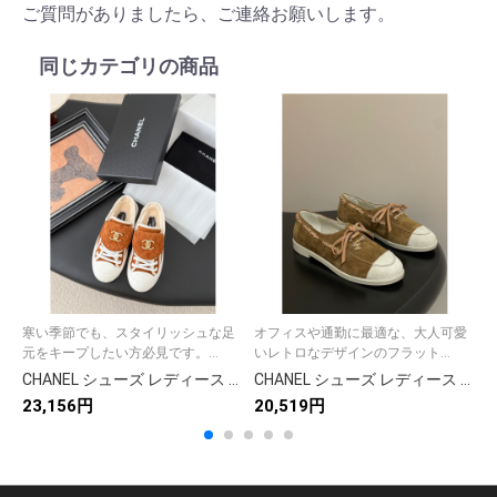
ご質問がありましたら、ご連絡お願いします。
同じカテゴリの商品
寒い季節でも、スタイリッシュな足
オフィスや通勤に最適な、大人可愛
元をキープしたい方必見です。...
いレトロなデザインのフラット...
CHANEL シューズ レディース メンズ 兼用 フラットシューズ シューズ ベージュ 通勤 通学 保温 2WAY シンプル あたたかい 靴 かわいい おしゃれ ブランド 本革 細かい加工 送料無料
CHANEL シューズ レディース メンズ 兼用 通勤 通学 フラットシューズ シンプル レトロ ベージュ 36 37 38 39 40 41 42
23,156円
20,519円
2