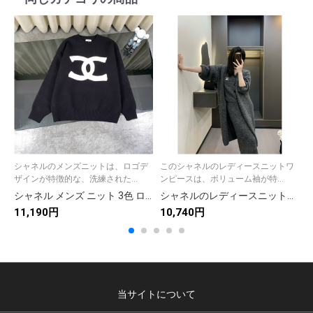
シャネルのメンズニットは、ロゴデ
このシャネルのレディースニットワ
ザインが特徴的な、洗練された...
ンピースは、ボリューム袖が特...
シャネル メンズ ニット 3色 ロゴデザイン ファッションアイテム
シャネルのレディースニットワンピース ボリューム袖 ファッション ブラック 1色
11,190円
10,740円
1
当サイトについて