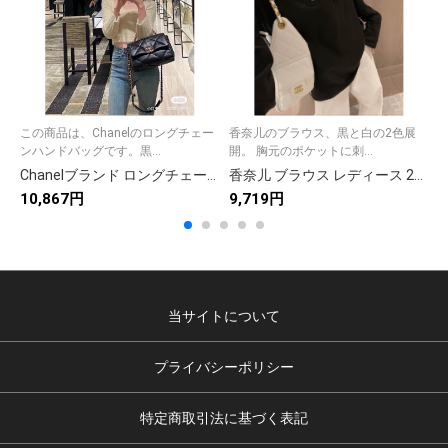
この商品は、Chanelのロングチェー
香奈儿のブラウス、黒と白の2色展
ンハンドバッグです。黒...
開。 胸元のポケットに刺...
Chanelブランド ロングチェーン キャメル ハンドバッグ 黒 2色入
香奈儿 ブラウス レディース 2色展開 黒 白 裾スリット インテリア風着用シーン対応
10,867円
9,719円
1
当サイトについて
プライバシーポリシー
特定商取引法に基づく表記