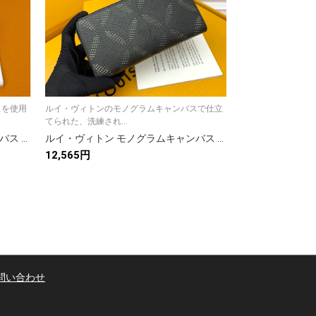
スを使用
ルイ・ヴィトンのモノグラムキャンバスで仕立
ルイ・ヴィトンの
てられた、洗練され...
した、上品で洗練さ.
ルイ・ヴィトン モノグラムキャンバス 上品な長財布 レディースのギフトや普段使いに最適
ルイ・ヴィトン モノグラムキャンバス 上品な長財布 レディース ギフトにおすすめの洗練デザイン
12,565円
10,799円
問い合わせ