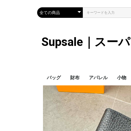
Supsale｜ス
バッグ
財布
アパレル
小物
Hermes
LOUIS VUITTON
Chanel
Loewe
Celine
Dior
Gucci
Fendi
Prada
Balenciaga
MiuMiu
HERMES
CHANEL
LOUIS VUITTON
Celine
YSL
Miu Miu
Prada
Gucci
Fendi
ハイブランド
Supreme
Miu Miu
アウター
LOUIS VUITTON
MONCLER
Adidas
THE NORTH FACE
CHANEL
𝗖𝗔𝗡𝗔𝗗𝗔 𝗚𝗢𝗢𝗦𝗘
DIOR
GUCCI
VERSACE
BALENCIAGA
FENDI
子供服切れ
ぼうし
ネクタ
ハンカ
スマホ
サング
アクセ
マフラ
傘
バッグ
バッグ
カード
キーケ
時計
手袋
ヘアア
ア
ス