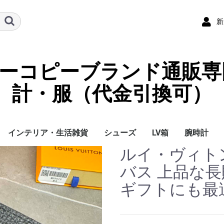
新
ーパーコピーブランド通販専
計・服（代金引換可）
インテリア・生活雑貨
シューズ
LV箱
腕時計
ルイ・ヴィト
イ
チ
ケース
ラス・アイウェ
サリー
ー/スカーフ
チャーム
ストラップ
（コイン）ケー
ース
クセサリー
寝具
ブランケット
カーペット絨毯
クッションカバー/ク
小物入れ収納ボックス
バスタオル
QRコード
LOUIS VUITTON
CHANEL
HERMES
GUCCI
DIOR
FENDI
LINEID：0109shop
レディース/女性用
メンズ/男性用
Gucci
Chanel
Omega
Rolex
Cartier
Chanel
バス 上品な長
ッション
ギフトにも最