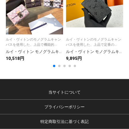
ルイ・ヴィトンのモノグラムキャン
ルイ・ヴィトンのモノグラムキャン
バスを使用した、上品で機能的...
バスを使用した、上品で定番の...
ルイ・ヴィトン モノグラムキャンバス 上品な長財布 レディース人気モデル ギフトにも最適
ルイ・ヴィトン モノグラムキャンバス 上品な長財布 レディースに人気の定番モデル
10,518円
9,895円
1
当サイトについて
プライバシーポリシー
特定商取引法に基づく表記