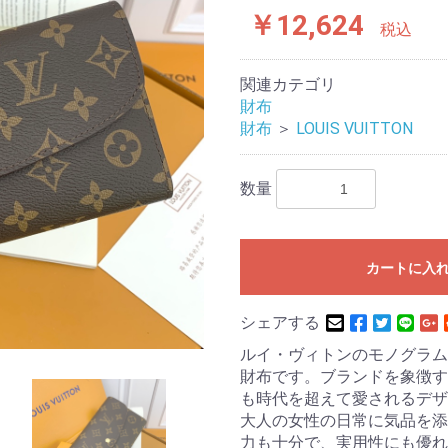
￥12,624
税込
関連カテゴリ
財布
財布
＞
LOUIS VUITTON
数量
カートに入
シェアする
ルイ・ヴィトンのモノグラム
財布です。ブランドを象徴す
も時代を超えて愛されるデザ
大人の女性の日常に気品を添
力も十分で、実用性にも優れ