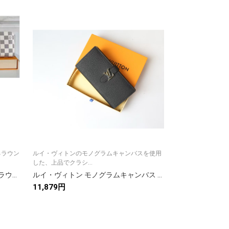
るラウン
ルイ・ヴィトンのモノグラムキャンバスを使用
ルイ・ヴィトンの
した、上品でクラシ...
した、上品でクラシ.
LOUISVUITTON ルイヴィトン ラウンドファスナー長財布 美品 ダミエ ブラック/ブラウン/ホワイト ジッピー・ウォレット 3色
ルイ・ヴィトン モノグラムキャンバス 上品な長財布 レディースのギフトに最適な定番モデル
11,879円
10,584円