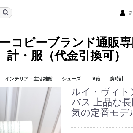
新
ーパーコピーブランド通販専
計・服（代金引換可）
インテリア・生活雑貨
シューズ
LV箱
腕時計
ルイ・ヴィト
イ
チ
ケース
ラス・アイウェ
サリー
ー/スカーフ
チャーム
ストラップ
（コイン）ケー
ース
クセサリー
寝具
ブランケット
カーペット絨毯
クッションカバー/ク
小物入れ収納ボックス
バスタオル
QRコード
LOUIS VUITTON
CHANEL
HERMES
GUCCI
DIOR
FENDI
LINEID：0109shop
レディース/女性用
メンズ/男性用
Gucci
Chanel
Omega
Rolex
Cartier
Chanel
バス 上品な長
ッション
気の定番モデ