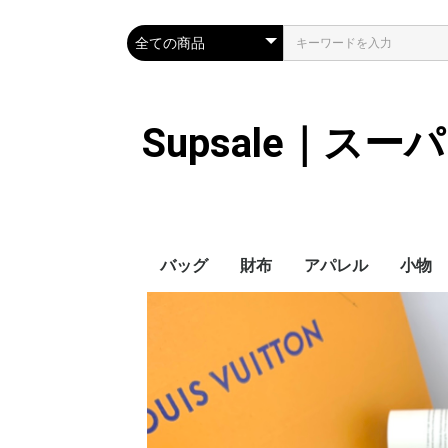
Supsale｜ス
バッグ
財布
アパレル
小物
Hermes
LOUIS VUITTON
Chanel
Loewe
Celine
Dior
Gucci
Fendi
Prada
Balenciaga
MiuMiu
HERMES
CHANEL
LOUIS VUITTON
Celine
YSL
Miu Miu
Prada
Gucci
Fendi
ハイブランド
Supreme
Miu Miu
アウター
LOUIS VUITTON
MONCLER
Adidas
THE NORTH FACE
CHANEL
𝗖𝗔𝗡𝗔𝗗𝗔 𝗚𝗢𝗢𝗦𝗘
DIOR
GUCCI
VERSACE
BALENCIAGA
FENDI
子供服切れ
ぼうし
ネクタ
ハンカ
スマホ
サング
アクセ
マフラ
傘
バッグ
バッグ
カード
キーケ
時計
手袋
ヘアア
ア
ス