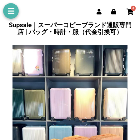
0
Supsale｜スーパーコピーブランド通販専門
店 | バッグ・時計・服（代金引換可）