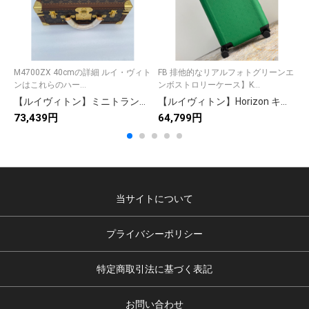
M4700ZX 40cmの詳細 ルイ・ヴィト
FB 排他的なリアルフォトグリーンエ
E
ンはこれらのハー...
ンボストロリーケース】K...
元
【ルイヴィトン】ミニトランク 小物収納ボックス モノグラムキャンバス ヴィンテージ風 高級感のある逸品
【ルイヴィトン】Horizon キャリーケース 緑色モノグラム タウリロンレザー 上質な旅行バッグ 高級感のあるデザイン
73,439円
64,799円
6
当サイトについて
プライバシーポリシー
特定商取引法に基づく表記
お問い合わせ