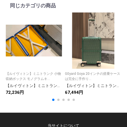
同じカテゴリの商品
【ルイヴィトン】ミニトランク 小物
G0yard Goya 20インチの搭乗ケース
新
収納ボックス モノグラムキ...
は完全に手作り...
イ
【ルイヴィトン】ミニトランク 小物収納ボックス モノグラムキャンバス ヴィンテージ風 高級感のある逸品
【ルイヴィトン】ミニトランク収納ボックス モノグラムキャンバス ヴィンテージ雰囲気 上質な小物入れ 高級感のある逸品
72,236円
67,494円
9
当サイトについて