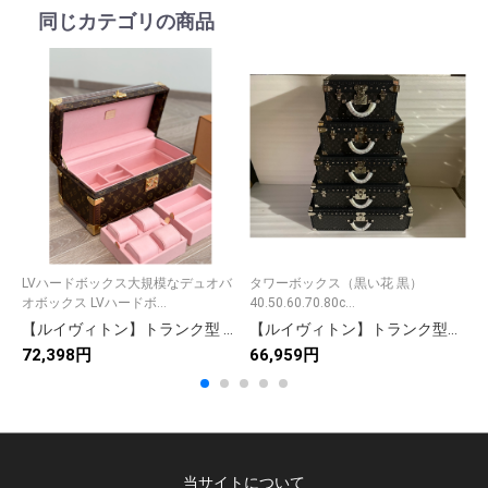
同じカテゴリの商品
LVハードボックス大規模なデュオバ
タワーボックス（黒い花 黒）
E
オボックス LVハードボ...
40.50.60.70.80c...
元
【ルイヴィトン】トランク型 小物収納ボックス 美しい彩絵 職人手作り 高級感溢れるコレクターズアイテム
【ルイヴィトン】トランク型小物収納ボックス ブラックフローラル柄 上質な仕上げ 高級感のある収納ケース
72,398円
66,959円
6
当サイトについて