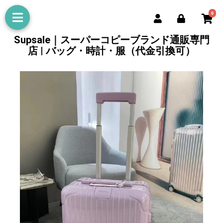
0
Supsale｜スーパーコピーブランド通販専門
店 | バッグ・時計・服（代金引換可）