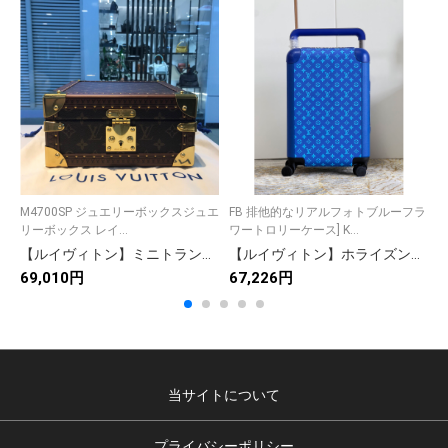
M4700SP ジュエリーボックスジュエ
FB 排他的なリアルフォトブルーフラ
G
リーボックス レイ...
ワートロリーケース] K...
は
【ルイヴィトン】ミニトランク 小物収納ボックス モノグラム柄 上質な革製 高級感のある逸品
【ルイヴィトン】ホライズントランク モノグラム帆布 レザー保護コーナー 旅行ステッカー付き 上品で実用的な旅行コンパニオン
69,010円
67,226円
6
当サイトについて
プライバシーポリシー