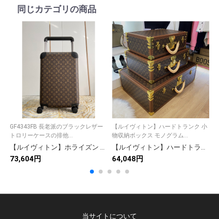
同じカテゴリの商品
GF4343FB 長老派のブラックレザー
【ルイヴィトン】ハードトランク 小
M47
トロリーケースの排他...
物収納ボックス モノグラム...
ま
【ルイヴィトン】ホライズン キャリーバッグ モノグラム柄 レザー保護コーナー 上品で実用的な旅行用トランク
【ルイヴィトン】ハードトランク 小物収納ボックス モノグラムカンバス 上質な仕上げ 高級感のある逸品
73,604円
64,048円
6
当サイトについて