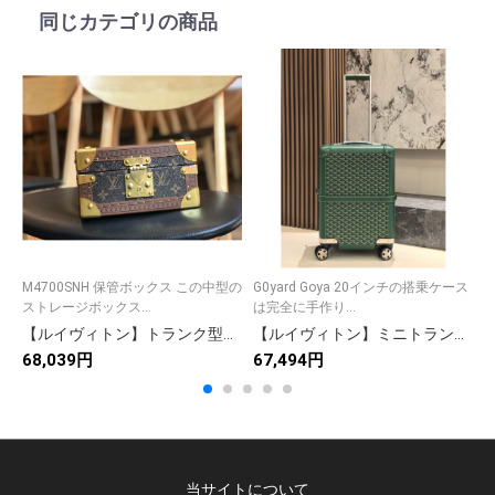
同じカテゴリの商品
M4700SNH 保管ボックス この中型の
G0yard Goya 20インチの搭乗ケース
E
ストレージボックス...
は完全に手作り...
元
【ルイヴィトン】トランク型収納ボックス モノグラム帆布 鮮やか内張り 上品な小物収納 高級ギフトに最適
【ルイヴィトン】ミニトランク収納ボックス モノグラムキャンバス ヴィンテージ雰囲気 上質な小物入れ 高級感のある逸品
68,039円
67,494円
7
当サイトについて