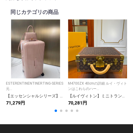
同じカテゴリの商品
ESTERENTINENTINERTING-SERIES
M4700ZX 40cmの詳細 ルイ・ヴィト
E
元...
ンはこれらのハー...
元
【エッセンシャルシリーズ】トランク型収納ボックス 軽量アルミフレーム セキュリティロック付 13色展開 高級感のある旅行小物ケース
【ルイヴィトン】ミニトランク 小物収納ボックス モノグラムキャンバス 上質な仕上げ 高級感のある逸品
71,279円
70,281円
6