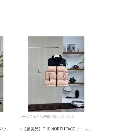
ノースフェイス子供用ダウンベスト
不朽の冬服と呼ばれ
スダウンジャケ...
🛍️✨【THE NORTH FACE】高品質ダウンジャケット 秋冬ロングコート 大人気モデル🔥 保温性抜群
✨【超美品】THE NORTH FACE ノースフェイス ダウンジャケット ロングコート レアカラー 大人気🎀 秋冬必須アイテム🧥 高級感溢れるデザイン🛍️