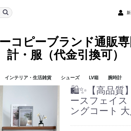
新
ーパーコピーブランド通販専
計・服（代金引換可）
インテリア・生活雑貨
シューズ
LV箱
腕時計
🛍️✨【高品質】T
イ
チ
ケース
ラス・アイウェ
サリー
ー/スカーフ
チャーム
ストラップ
（コイン）ケー
ース
クセサリー
寝具
ブランケット
カーペット絨毯
クッションカバー/ク
小物入れ収納ボックス
バスタオル
QRコード
LOUIS VUITTON
CHANEL
HERMES
GUCCI
DIOR
FENDI
LINEID：0109shop
レディース/女性用
メンズ/男性用
Gucci
Chanel
Omega
Rolex
Cartier
Chanel
ースフェイス
ッション
ングコート 大