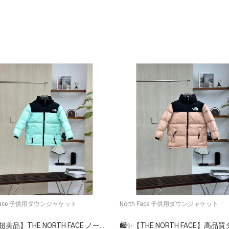
h Face 子供用ダウンジャケット
North Face 子供用ダウンジャケット
🛍️✨【超美品】THE NORTH FACE ノースフェイス ダウンブーツ レア 限定カラー ロング丈 防寒🔥