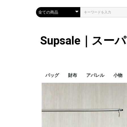
Supsale｜ス
バッグ
財布
アパレル
小物
Hermes
LOUIS VUITTON
Chanel
Loewe
Celine
Dior
Gucci
Fendi
Prada
Balenciaga
MiuMiu
HERMES
CHANEL
LOUIS VUITTON
Celine
YSL
Miu Miu
Prada
Gucci
Fendi
ハイブランド
Supreme
Miu Miu
アウター
LOUIS VUITTON
MONCLER
Adidas
THE NORTH FACE
CHANEL
𝗖𝗔𝗡𝗔𝗗𝗔 𝗚𝗢𝗢𝗦𝗘
DIOR
GUCCI
VERSACE
BALENCIAGA
FENDI
子供服切れ
ぼうし
ネクタ
ハンカ
スマホ
サング
アクセ
マフラ
傘
バッグ
バッグ
カード
キーケ
時計
ヘアア
ア
ス