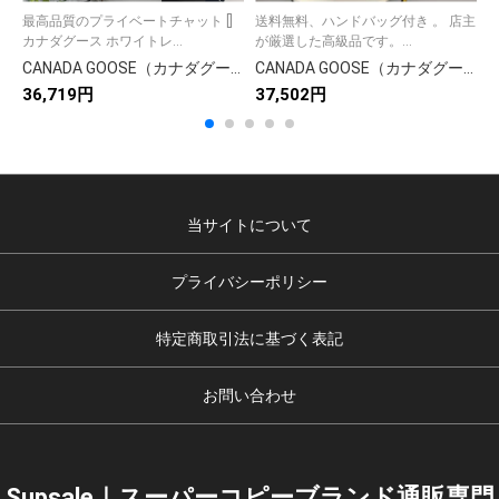
最高品質のプライベートチャット []
送料無料、ハンドバッグ付き 。 店主
カ
カナダグース ホワイトレ...
が厳選した高級品です。...
ブ
CANADA GOOSE（カナダグース）🛍️✨【】カナダグース ダウンベスト レディース 人気モデル 防寒 軽量 プレゼント🎁🧥
CANADA GOOSE（カナダグース）【】カナダグース ダウンフィルコート レディース ロングパーカー 防寒 アウトドア 🛒🔥❄️🛍️
36,719円
37,502円
3
当サイトについて
プライバシーポリシー
特定商取引法に基づく表記
お問い合わせ
Supsale｜スーパーコピーブランド通販専門