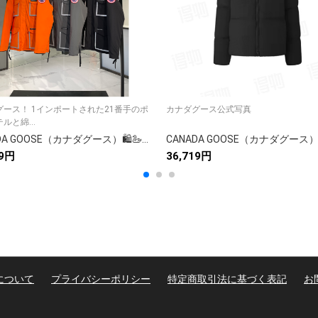
グース！ 1インポートされた21番手のポ
カナダグース公式写真
ルと綿...
CANADA GOOSE（カナダグース）🛍️🦢【】カナダグース ダウンジャケット レディース ロングコート 防寒 アウトドア 高級ブランド✨
79円
36,719円
について
プライバシーポリシー
特定商取引法に基づく表記
お