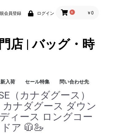
0
￥0
規会員登録
ログイン
門店 | バッグ・時
新入荷
セール特集
問い合わせ先
OOSE（カナダグース）
問い合わせ先
目】カナダグース ダウン
レディース ロングコー
ドア 🧥🦢