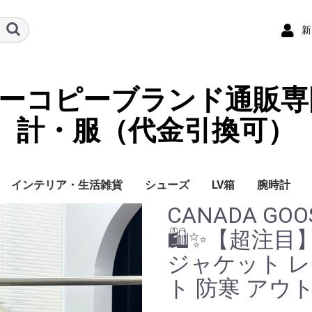
新
ーパーコピーブランド通販専
計・服（代金引換可）
インテリア・生活雑貨
シューズ
LV箱
腕時計
CANADA G
イ
チ
ケース
ラス・アイウェ
サリー
ー/スカーフ
チャーム
ストラップ
（コイン）ケー
ース
袋
クセサリー
寝具
ブランケット
カーペット絨毯
クッションカバー/ク
小物入れ収納ボックス
バスタオル
QRコード
LOUIS VUITTON
CHANEL
HERMES
GUCCI
DIOR
FENDI
LINEID：0109shop
レディース/女性用
メンズ/男性用
Gucci
Chanel
Omega
Rolex
Cartier
Chanel
🛍️✨【超注
ッション
ジャケット 
ト 防寒 アウト