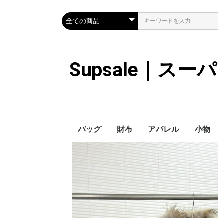
Supsale｜ス
バッグ
財布
アパレル
小物
Hermes
LOUIS VUITTON
Chanel
Loewe
Celine
Dior
Gucci
Fendi
Prada
Balenciaga
MiuMiu
HERMES
CHANEL
LOUIS VUITTON
Celine
YSL
Miu Miu
Prada
Gucci
Fendi
ハイブランド
Supreme
Miu Miu
アウター
LOUIS VUITTON
MONCLER
Adidas
THE NORTH FACE
CHANEL
𝗖𝗔𝗡𝗔𝗗𝗔 𝗚𝗢𝗢𝗦𝗘
DIOR
GUCCI
VERSACE
BALENCIAGA
FENDI
子供服切れ
ぼうし
ネクタ
ハンカ
スマホ
サング
アクセ
マフラ
傘
バッグ
バッグ
カード
キーケ
時計
革の手
ヘアア
ア
ス