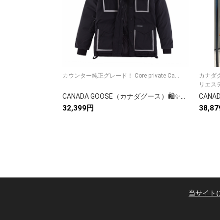
カウンター純正グレード！ Core private Ca...
カナダ
リエステ
CANADA GOOSE（カナダグース）🛍️✨カナダグース ダウンコート レディース 秋冬 ロングコート 大人気モデル🎯💯
32,399円
38,8
当サイト