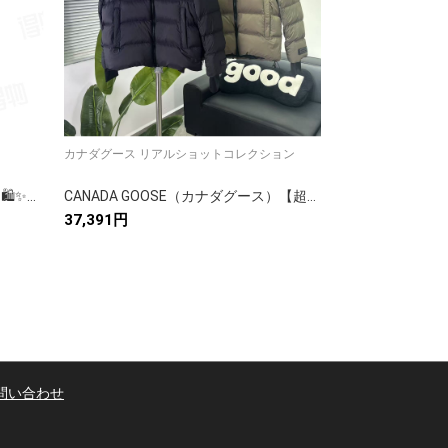
カナダグース リアルショットコレクション
【】カナダグースホ
ーダウンベストホ...
CANADA GOOSE（カナダグース）🛍️✨【】カナダグース ダウンベスト レディース 人気モデル 防寒 軽量 プレゼントに最適🎁❄️
CANADA GOOSE（カナダグース）【超目玉】カナダグース ダウンピーコート レディース ロングコート 防寒 アウトドア 🛒🦢🔥❄️
37,391円
39,891円
問い合わせ