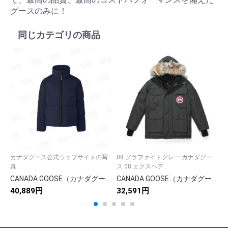
グースのみに！
同じカテゴリの商品
カナダグース公式ウェブサイトの写
08 グラファイトグレー カナダグー
ト
真
ス 08 エクスペデ...
ワ
CANADA GOOSE（カナダグース）🛍️✨【】カナダグース ダウンフィルコート レディース ロングコート 防寒 アウトドア 🎿❄️
CANADA GOOSE（カナダグース）🛍️✨【】カナダグース ダウンジャケット レディース ロングコート 防寒 アウトドア 高級ブランド 🎿❄️
40,889円
32,591円
2