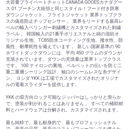
大容量プライベートチャットCANADA GOOESカナダグー
ス 01 プーチン大統領と同じスタイル！フード付き防寒
ダウンジャケット、フライトジャケット 業界トップクラ
スの偽造防止チップセンサー 。 業界をリードする最高レ
ベルの輸入ベリンガー刺繍機とカスタマイズされた刺繍
ラベル 。 韓国輸入の21番手ポリエステルと綿の混紡オ
リジナル生地、TC85防水コーティング生地、撥水性、防
風性、耐摩耗性を備えています 。 新しい国家基準の 90
ホワイトダックダウンには、平均 450 グラムのダウンが
充填されています。ダウンの充填量は業界トップクラス
です。 100 ナイロンの裏地、ベルベットの伝いを防ぐ二
重二重層シーリング設計、袖口のシームレスな糸デザイ
ン。 ヨシダ YKK は工場でカスタマイズされたオリジナ
ルの電着スライダーを提供します。
YKK の双方向ロック可能なジッパーはしっかりと滑らか
で、塗装が剥がれることはありません 。 すべての補助材
料とハードウェアは分解され、カスタマイズされます。
最も純粋で、最も献身的で、最もプロフェッショナル
で、最高の品質、最高のコストパフォーマンスを備えた