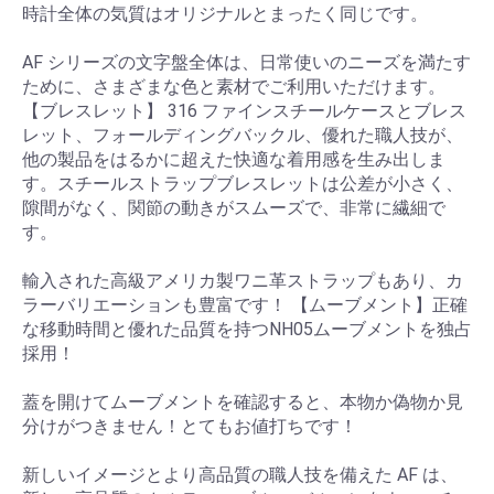
時計全体の気質はオリジナルとまったく同じです。
AF シリーズの文字盤全体は、日常使いのニーズを満たす
ために、さまざまな色と素材でご利用いただけます。
【ブレスレット】 316 ファインスチールケースとブレス
レット、フォールディングバックル、優れた職人技が、
他の製品をはるかに超えた快適な着用感を生み出しま
す。スチールストラップブレスレットは公差が小さく、
隙間がなく、関節の動きがスムーズで、非常に繊細で
す。
輸入された高級アメリカ製ワニ革ストラップもあり、カ
ラーバリエーションも豊富です！ 【ムーブメント】正確
な移動時間と優れた品質を持つNH05ムーブメントを独占
採用！
蓋を開けてムーブメントを確認すると、本物か偽物か見
分けがつきません！とてもお値打ちです！
新しいイメージとより高品質の職人技を備えた AF は、