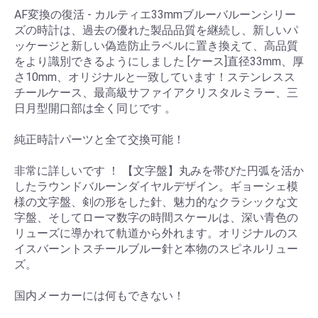
AF変換の復活 - カルティエ33mmブルーバルーンシリー
ズの時計は、過去の優れた製品品質を継続し、新しいパ
ッケージと新しい偽造防止ラベルに置き換えて、高品質
をより識別できるようにしました [ケース]直径33mm、厚
さ10mm、オリジナルと一致しています！ステンレスス
チールケース、最高級サファイアクリスタルミラー、三
日月型開口部は全く同じです 。
純正時計パーツと全て交換可能！
非常に詳しいです ！ 【文字盤】丸みを帯びた円弧を活か
したラウンドバルーンダイヤルデザイン。ギョーシェ模
様の文字盤、剣の形をした針、魅力的なクラシックな文
字盤、そしてローマ数字の時間スケールは、深い青色の
リューズに導かれて軌道から外れます。オリジナルのス
イスバーントスチールブルー針と本物のスピネルリュー
ズ。
国内メーカーには何もできない！