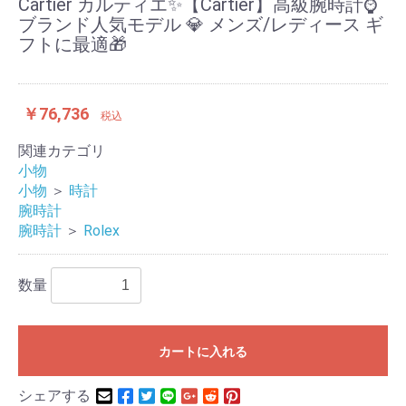
Cartier カルティエ✨【Cartier】高級腕時計⌚️
ブランド人気モデル 💎 メンズ/レディース ギ
フトに最適🎁
￥76,736
税込
関連カテゴリ
小物
小物
＞
時計
腕時計
腕時計
＞
Rolex
数量
カートに入れる
シェアする