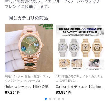
新しい高品質のカルティエ ブルー バルーンをウォッチ
フレンドにお届けします。
同じカテゴリの商品
制服0 きれいな新品（厳選）ロレッ
0 F4 本物のモアサナイト！カルティ
A
クスDDギャンブルテーブル...
エ CARTIER D...
ン
Rolex ロレックス【新作登場】47 ハイクオリティ商品✨ 9点画像で徹底解説📸 今すぐチェック💫 限定特典付き🎁 要注目🔥
Cartier カルティエ✨【Cartier 】時計/腕時計 高級ブランド 人気モデル プレゼントにも最適💎 メンズ レディース ⌚
87,264円
83,854円
8