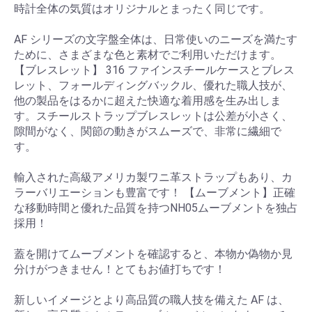
時計全体の気質はオリジナルとまったく同じです。
AF シリーズの文字盤全体は、日常使いのニーズを満たす
ために、さまざまな色と素材でご利用いただけます。
【ブレスレット】 316 ファインスチールケースとブレス
レット、フォールディングバックル、優れた職人技が、
他の製品をはるかに超えた快適な着用感を生み出しま
す。スチールストラップブレスレットは公差が小さく、
隙間がなく、関節の動きがスムーズで、非常に繊細で
す。
輸入された高級アメリカ製ワニ革ストラップもあり、カ
ラーバリエーションも豊富です！ 【ムーブメント】正確
な移動時間と優れた品質を持つNH05ムーブメントを独占
採用！
蓋を開けてムーブメントを確認すると、本物か偽物か見
分けがつきません！とてもお値打ちです！
新しいイメージとより高品質の職人技を備えた AF は、