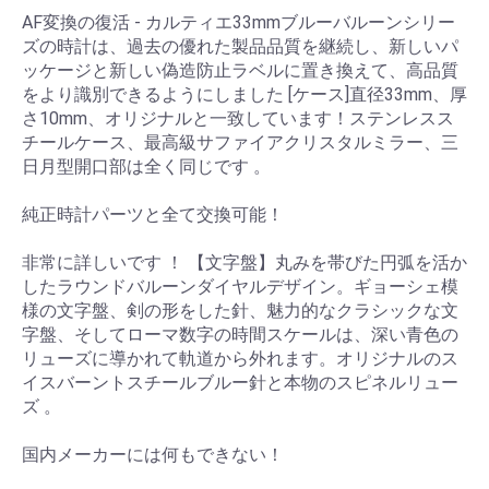
AF変換の復活 - カルティエ33mmブルーバルーンシリー
ズの時計は、過去の優れた製品品質を継続し、新しいパ
ッケージと新しい偽造防止ラベルに置き換えて、高品質
をより識別できるようにしました [ケース]直径33mm、厚
さ10mm、オリジナルと一致しています！ステンレスス
チールケース、最高級サファイアクリスタルミラー、三
日月型開口部は全く同じです 。
純正時計パーツと全て交換可能！
非常に詳しいです ！ 【文字盤】丸みを帯びた円弧を活か
したラウンドバルーンダイヤルデザイン。ギョーシェ模
様の文字盤、剣の形をした針、魅力的なクラシックな文
字盤、そしてローマ数字の時間スケールは、深い青色の
リューズに導かれて軌道から外れます。オリジナルのス
イスバーントスチールブルー針と本物のスピネルリュー
ズ 。
国内メーカーには何もできない！