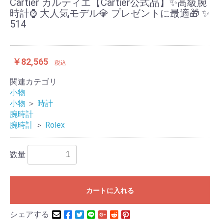
Cartier カルティエ【Cartier公式品】✨高級腕
時計⌚️ 大人気モデル💎 プレゼントに最適🎁 ✨
514
￥82,565
税込
関連カテゴリ
小物
小物
＞
時計
腕時計
腕時計
＞
Rolex
数量
カートに入れる
シェアする