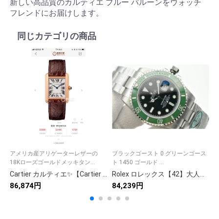
新しい高品質のカルティエ ブルー バルーンをウォッチ
フレンドにお届けします。
同じカテゴリの商品
アメリカ産アリゲーターレザーの
ブラックゴースト 0 グリーンゴース
A
18Kローズゴールドメッキタン...
ト 1450 ゴールド ...
ン
Cartier カルティエ✨【Cartier サントス 100】✨ 高級腕時計 メンズ 人気モデル 💎 自動巻き ラグジュアリー ギフト 🎁 贈り物に最適 ⌚
Rolex ロレックス【42】大人気デザイン✨ 9点画像で詳細確認🛍️ 高品質アイテム🎯 今すぐゲット💖 限定スタイル🔥
86,874円
84,239円
8