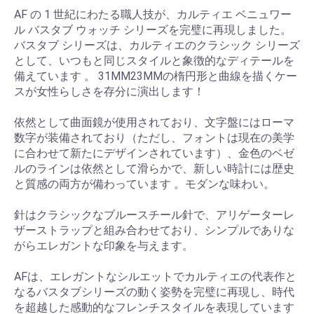
AF の 1 世紀にわたる職人技が、カルティエ ベニュワー
ル バスタブ ウォッチ シリーズを完璧に再現しました。
バスタブ シリーズは、カルティエのクラシック シリーズ
として、いつもと同じスタイルと象徴的なディテールを
備えています 。 31MM23MMの楕円形と曲線を描くケー
スが女性らしさを存分に演出します！
依然として曲面鏡が使用されており、文字盤にはローマ
数字が装備されており（ただし、フォントは現在の美学
に合わせて新たにデザインされています）、金色のベゼ
ルのラインは依然として滑らかで、新しい時計には歴史
と質感の両方が備わっています 。モダンな味わい。
針はクラシックなブルースチール針で、アリゲーターレ
ザーストラップと組み合わせており、シンプルでありな
がらエレガントな印象を与えます。
AFは、エレガントなシルエットでカルティエの代表作と
なるバスタブシリーズの動く姿勢を完璧に再現し、時代
を超越した感動的なフレンチスタイルを表現しています