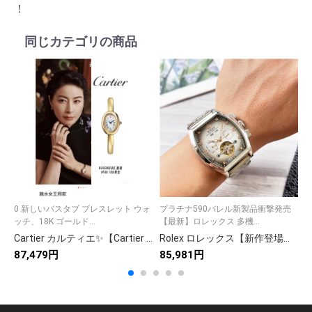
！
同じカテゴリの商品
0 新しいバスタブ ブレスレット ウォ
プラチナ590バレル新製品衝撃発売
ッチ、18K ゴールド...
【最新】ロレックス 多機...
ル
Cartier カルティエ✨【Cartier 高級腕時計】✨ ラグジュアリー 人気モデル メンズ レディース 腕時計🕰️💎 ギフト🎁 7点画像付き🌟
Rolex ロレックス【新作登場】ロレックス 自動巻き メンズ腕時計 本革ベルト 大飛輪デザイン✨⌚️🔥💎💼
87,479円
85,981円
9