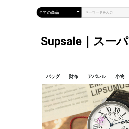
Supsale｜ス
バッグ
財布
アパレル
小物
Hermes
LOUIS VUITTON
Chanel
Loewe
Celine
Dior
Gucci
Fendi
Prada
Balenciaga
MiuMiu
HERMES
CHANEL
LOUIS VUITTON
Celine
YSL
Miu Miu
Prada
Gucci
Fendi
ハイブランド
Supreme
Miu Miu
アウター
LOUIS VUITTON
MONCLER
Adidas
THE NORTH FACE
CHANEL
𝗖𝗔𝗡𝗔𝗗𝗔 𝗚𝗢𝗢𝗦𝗘
DIOR
GUCCI
VERSACE
BALENCIAGA
FENDI
子供服切れ
ぼうし
ネクタ
ハンカ
スマホ
サング
アクセ
マフラ
傘
バッグ
バッグ
カード
キーケ
時計
革の手
ヘアア
ア
ス