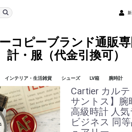
新
ーパーコピーブランド通販専
計・服（代金引換可）
インテリア・生活雑貨
シューズ
LV箱
腕時計
Cartier 
イ
チ
ケース
ラス・アイウェ
サリー
ー/スカーフ
チャーム
ストラップ
（コイン）ケー
ース
袋
クセサリー
寝具
ブランケット
カーペット絨毯
クッションカバー/ク
小物入れ収納ボックス
バスタオル
QRコード
LOUIS VUITTON
CHANEL
HERMES
GUCCI
DIOR
FENDI
LINEID：0109shop
レディース/女性用
メンズ/男性用
Gucci
Chanel
Omega
Rolex
Cartier
Chanel
サントス】腕時
ッション
高級時計 人気
ビジネス 同等品