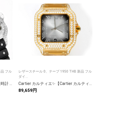
新品 フル
レザースチール 0、テープ 1950 THB 新品 フル
レザースチール 0、テ
ダイ...
ダイ...
Cartier カルティエ✨Cartier✨ 高級時計 サントス 100 メンズ 自動巻き 人気モデル 💎 ⌚ 贈り物に最適 🎁 ラグジュアリー 腕時計 💝
Cartier カルティエ✨【Cartier カルティエ 時計】 レディース 高級腕時計 人気モデル💎 ラグジュアリー ギフトに🎁 美品✨
89,659円
91,954円