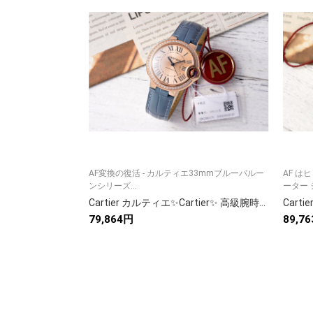
AF変換の復活 - カルティエ33mmブルーバルー
AF は
ンシリーズ...
ーター シ
Cartier カルティエ✨Cartier✨ 高級腕時計 サントス 100 メンズ 自動巻き 人気モデル💎 🛡️ ギフト対応🎁
79,864円
89,7