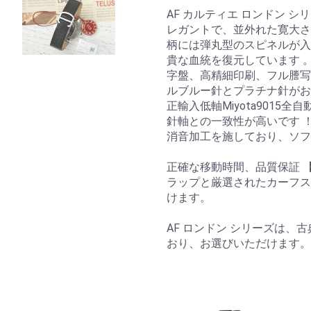
AF カルティエ ロンドン 
レガントで、並外れた寛大さを
柄には弾丸型のスピネルが入
貴な血統を復元しています 
字盤、高精細印刷、フル謄写
ルブルー針とプラチナ針がお
正輸入低軸Miyota901
針軸との一致性が高いです 
消音加工を施しており、ソフ
正確な移動時間、品質保証 【
ラップと厳選されたカーフス
けます。
AF ロンドン シリーズは、
おり、お選びいただけます。