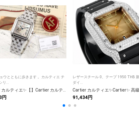
ヒョウとともに歩きます 。カルティエ チ
レザースチール 0、テープ 1950 THB 
リ...
ダイ...
Cartier カルティエ✨【】Cartier カルティエ 時計 レディース 人気 腕時計⌚ 贈り物に最適💝 美しいデザイン✨ 9点画像で詳細確認🎁
63円
91,434円